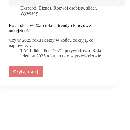
Eksperci
,
Biznes
,
Rozwój osobisty
,
slider
,
Wywiady
Rola lidera w 2025 roku – trendy i kluczowe
umiejętności
Czy w 2025 roku liderzy w końcu odkryją, co
naprawdę…
TAGI:
lider
,
lider 2025
,
przywództwo
,
Rola
lidera w 2025 roku
,
trendy w przywództwie
Czytaj dalej
Rola
lidera
w
2025
roku
–
trendy
i
kluczowe
umiejętności