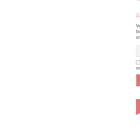
Za
W
b
a
ne