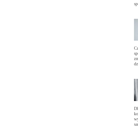
sp
C
sp
zm
dz
Dl
ko
wy
sa