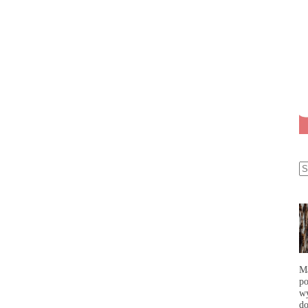
Ma
po
wy
do