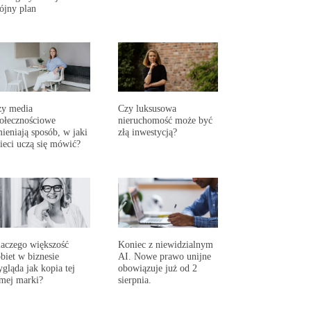
ójny plan
zy media
Czy luksusowa
ołecznościowe
nieruchomość może być
ieniają sposób, w jaki
złą inwestycją?
ieci uczą się mówić?
aczego większość
Koniec z niewidzialnym
biet w biznesie
AI. Nowe prawo unijne
gląda jak kopia tej
obowiązuje już od 2
mej marki?
sierpnia.