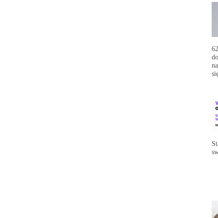
62
do
na
si
St
sw