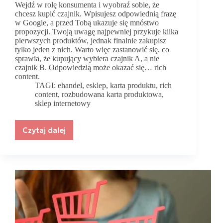
Wejdź w rolę konsumenta i wyobraź sobie, że
chcesz kupić czajnik. Wpisujesz odpowiednią frazę
w Google, a przed Tobą ukazuje się mnóstwo
propozycji. Twoją uwagę najpewniej przykuje kilka
pierwszych produktów, jednak finalnie zakupisz
tylko jeden z nich. Warto więc zastanowić się, co
sprawia, że kupujący wybiera czajnik A, a nie
czajnik B. Odpowiedzią może okazać się… rich
content.
TAGI:
ehandel
,
esklep
,
karta produktu
,
rich
content
,
rozbudowana karta produktowa
,
sklep internetowy
Czytaj dalej
Co
to
jest
rich
content?
I
dlaczego
warto
wdrożyć
go