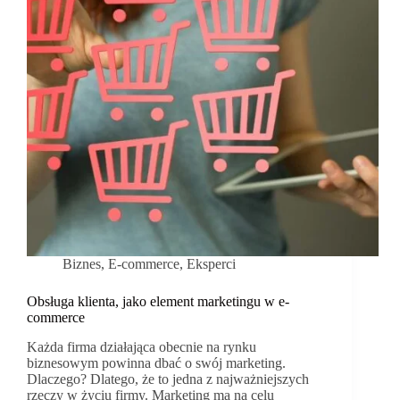
w
sklepie
internetowym?
Biznes
,
E-commerce
,
Eksperci
Obsługa klienta, jako element marketingu w e-
commerce
Każda firma działająca obecnie na rynku
biznesowym powinna dbać o swój marketing.
Dlaczego? Dlatego, że to jedna z najważniejszych
rzeczy w życiu firmy. Marketing ma na celu