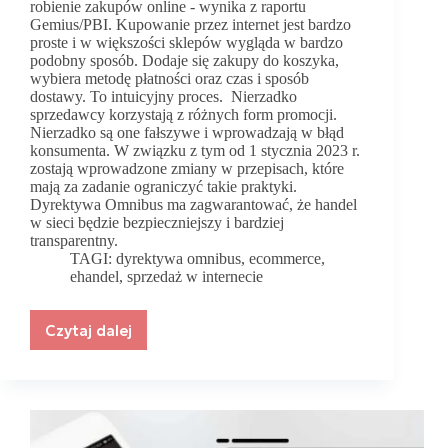
robienie zakupów online - wynika z raportu
Gemius/PBI. Kupowanie przez internet jest bardzo
proste i w większości sklepów wygląda w bardzo
podobny sposób. Dodaje się zakupy do koszyka,
wybiera metodę płatności oraz czas i sposób
dostawy. To intuicyjny proces. Nierzadko
sprzedawcy korzystają z różnych form promocji.
Nierzadko są one fałszywe i wprowadzają w błąd
konsumenta. W związku z tym od 1 stycznia 2023 r.
zostają wprowadzone zmiany w przepisach, które
mają za zadanie ograniczyć takie praktyki.
Dyrektywa Omnibus ma zagwarantować, że handel
w sieci będzie bezpieczniejszy i bardziej
transparentny.
TAGI:
dyrektywa omnibus
,
ecommerce
,
ehandel
,
sprzedaż w internecie
Czytaj dalej
Dyrektywa
Omnibus
–
nowe
obowiązki
dla