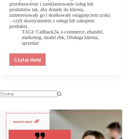
przedstawienie i zareklamowanie usług lub
produktów tak, aby dotarły do klienta,
zainteresowały go i skutkowały osiągnięciem zysku
– czyli skorzystaniem z usługi lub zakupem
produktu.
TAGI:
Callback24
,
e-commerce
,
ehandel
,
marketing
,
model ebk
,
Obsługa klienta
,
sprzedaż
Czytaj dalej
Obsługa
klienta,
jako
element
marketingu
w
e-
commerce