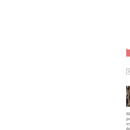
Ma
po
wy
do