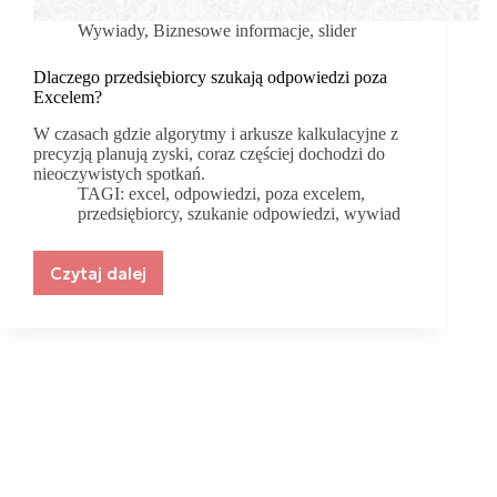
Wywiady
,
Biznesowe informacje
,
slider
Dlaczego przedsiębiorcy szukają odpowiedzi poza
Excelem?
W czasach gdzie algorytmy i arkusze kalkulacyjne z
precyzją planują zyski, coraz częściej dochodzi do
nieoczywistych spotkań.
TAGI:
excel
,
odpowiedzi
,
poza excelem
,
przedsiębiorcy
,
szukanie odpowiedzi
,
wywiad
Czytaj dalej
Dlaczego
przedsiębiorcy
szukają
odpowiedzi
poza
Excelem?