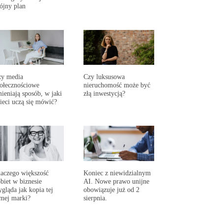
ójny plan
zy media
Czy luksusowa
ołecznościowe
nieruchomość może być
ieniają sposób, w jaki
złą inwestycją?
ieci uczą się mówić?
aczego większość
Koniec z niewidzialnym
biet w biznesie
AI. Nowe prawo unijne
gląda jak kopia tej
obowiązuje już od 2
mej marki?
sierpnia.