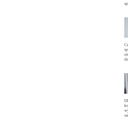
sp
C
sp
zm
dz
Dl
ko
wy
sa