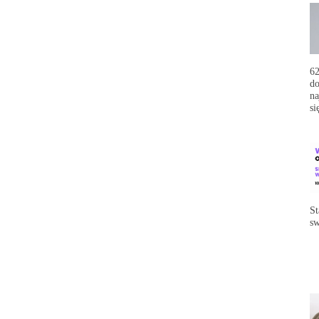
62
do
na
si
St
sw