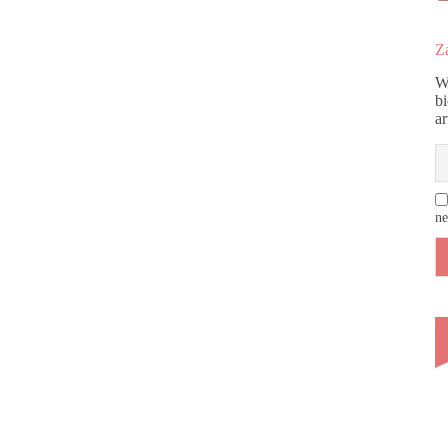
Za
W
b
a
ne