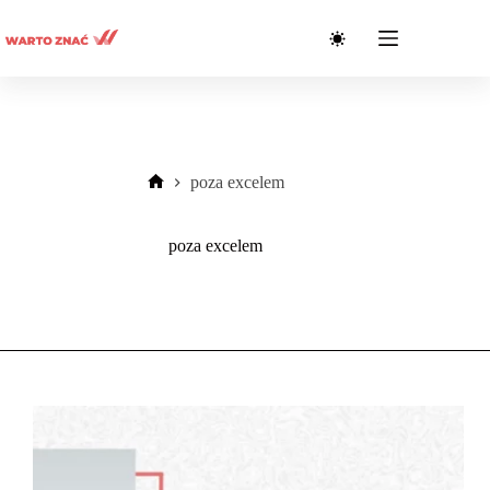
Przejdź
do
treści
poza excelem
Strona
główna
poza excelem