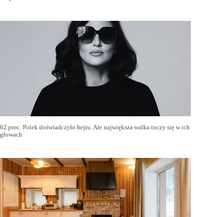
62 proc. Polek doświadczyło hejtu. Ale największa walka toczy się w ich
głowach