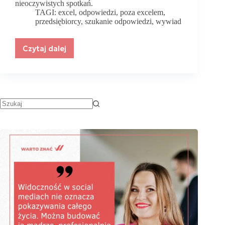
nieoczywistych spotkań.
TAGI:
excel
,
odpowiedzi
,
poza excelem
,
przedsiębiorcy
,
szukanie odpowiedzi
,
wywiad
Czytaj dalej
Dlaczego
przedsiębiorcy
szukają
odpowiedzi
poza
Excelem?