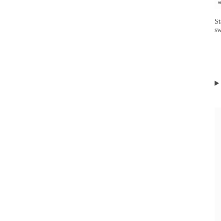
St
sw