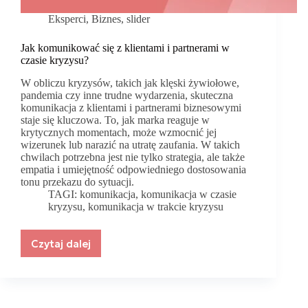
Eksperci
,
Biznes
,
slider
Jak komunikować się z klientami i partnerami w
czasie kryzysu?
W obliczu kryzysów, takich jak klęski żywiołowe,
pandemia czy inne trudne wydarzenia, skuteczna
komunikacja z klientami i partnerami biznesowymi
staje się kluczowa. To, jak marka reaguje w
krytycznych momentach, może wzmocnić jej
wizerunek lub narazić na utratę zaufania. W takich
chwilach potrzebna jest nie tylko strategia, ale także
empatia i umiejętność odpowiedniego dostosowania
tonu przekazu do sytuacji.
TAGI:
komunikacja
,
komunikacja w czasie
kryzysu
,
komunikacja w trakcie kryzysu
Czytaj dalej
Jak
komunikować
się
z
klientami