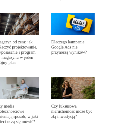
gazyn od zera: jak
Dlaczego kampanie
łączyć projektowanie,
Google Ads nie
posażenie i program
przynoszą wyników?
 magazynu w jeden
ójny plan
zy media
Czy luksusowa
ołecznościowe
nieruchomość może być
ieniają sposób, w jaki
złą inwestycją?
ieci uczą się mówić?