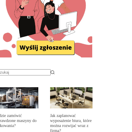
dzie zamówić
Jak zaplanować
prawdzone maszyny do
wyposażenie biura, które
akowania?
można rozwijać wraz z
firmą?