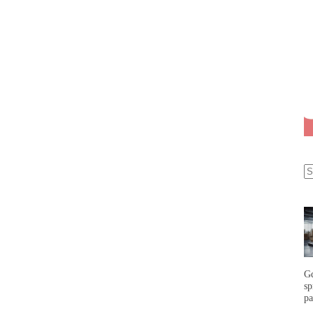
G
s
p