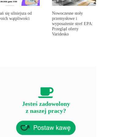
ań się silniejsza od
Nowoczesne stoły
oich wątpliwości
przemysłowe i
wyposażenie stref EPA:
Przegląd oferty
Varidesko
Jesteś zadowolony
z naszej pracy?