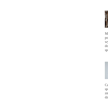
Ma
po
wy
do
sp
C
sp
zm
dz