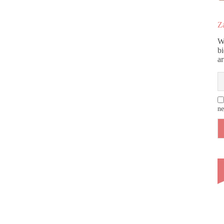
Za
W
b
a
ne