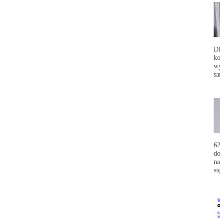
Dl
ko
wy
sa
62
do
na
si