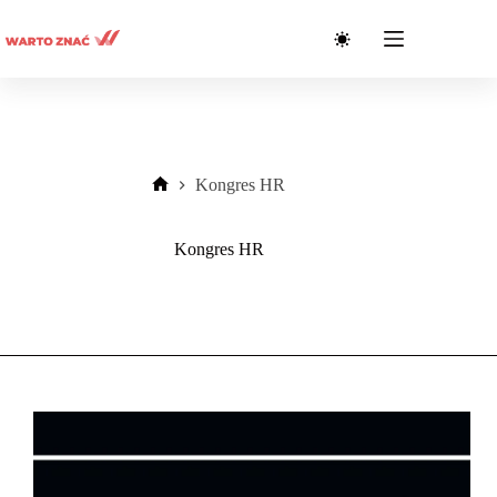
Przejdź
do
treści
Kongres HR
Strona
główna
Kongres HR