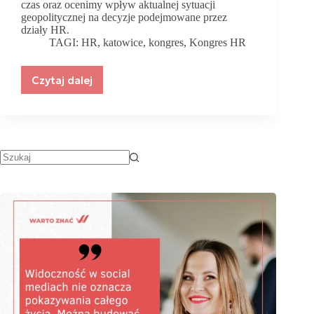
czas oraz ocenimy wpływ aktualnej sytuacji
geopolitycznej na decyzje podejmowane przez
działy HR.
TAGI:
HR
,
katowice
,
kongres
,
Kongres HR
Czytaj dalej
Już
21
czerwca
2022
w
Katowicach
odbędzie
się
V
edycja
Kongresu
HR!