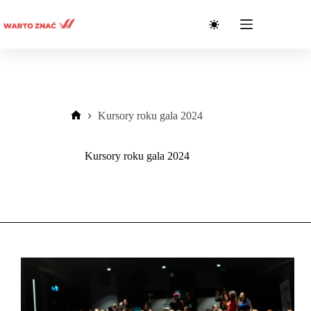
Przejdź
do
treści
Kursory roku gala 2024
Strona
główna
Kursory roku gala 2024