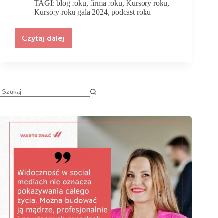
TAGI:
blog roku
,
firma roku
,
Kursory roku
,
Kursory roku gala 2024
,
podcast roku
Czytaj dalej
Gala
Kursory
Roku
2024
–
Święto
kreatywności
i
inspiracji