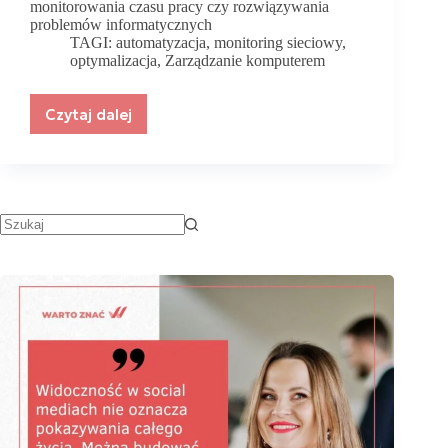
monitorowania czasu pracy czy rozwiązywania
problemów informatycznych
TAGI:
automatyzacja
,
monitoring sieciowy
,
optymalizacja
,
Zarządzanie komputerem
Czytaj dalej
Zarządzanie
komputerem
–
jakie
oprogramowanie
pozwala
na
to?