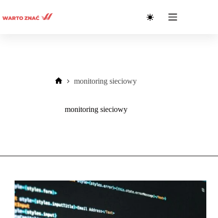
Przejdź
do
treści
monitoring sieciowy
Strona
główna
monitoring sieciowy