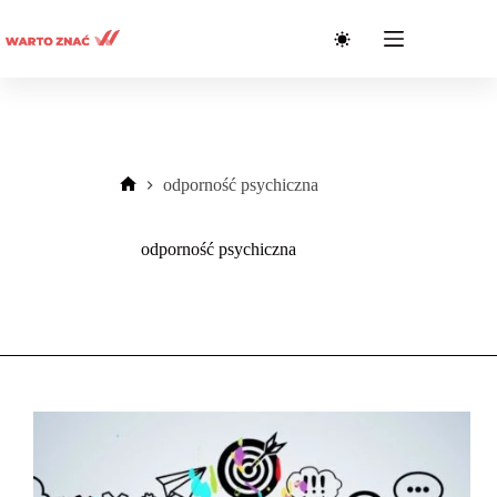
Przejdź
do
treści
odporność psychiczna
Strona
główna
odporność psychiczna