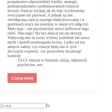
posiadaniem odpowiedniej wiedzy, strategii,
profesjonalizmem i podejmowaniem trafnych
decyzji. Emocje wydają się do tego wyobrażenia
zwyczajnie nie pasować. A jednak są one
nieodłączną częścią naszego funkcjonowania i w
godzinach pracy nie jesteśmy w stanie ich odłączyć.
Mało tego – nie powinnyśmy nawet próbować tego
robić. Dlaczego? Bo bez emocji nie ma decyzji.
Wpływają one na nasze wybory podobnie jak nasze
myśli i sposób postrzegania świata. I tylko od nas
samych zależy, czy emocje będą nas w tych
decyzjach wspierać, czy pozwolimy im przejąć
kontrolę.
TAGI:
emocje w biznesie
,
mózg
,
odporność
psychiczna
,
sen
Czytaj dalej
Jak
dzięki
prostym
nawykom
lepiej
zarządzać
emocjami