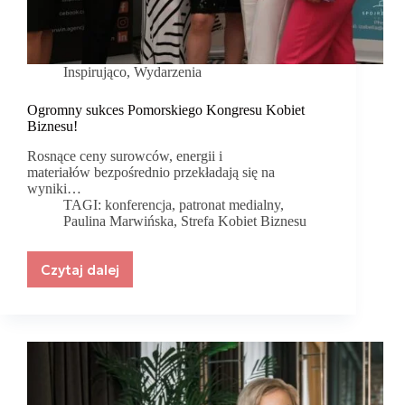
Inspirująco
,
Wydarzenia
Ogromny sukces Pomorskiego Kongresu Kobiet
Biznesu!
Rosnące ceny surowców, energii i
materiałów bezpośrednio przekładają się na
wyniki…
TAGI:
konferencja
,
patronat medialny
,
Paulina Marwińska
,
Strefa Kobiet Biznesu
Czytaj dalej
Ogromny
sukces
Pomorskiego
Kongresu
Kobiet
Biznesu!