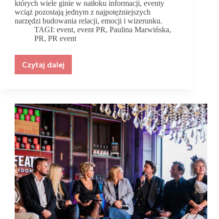
których wiele ginie w natłoku informacji, eventy
wciąż pozostają jednym z najpotężniejszych
narzędzi budowania relacji, emocji i wizerunku.
TAGI:
event
,
event PR
,
Paulina Marwińska
,
PR
,
PR event
Czytaj dalej
Paulina
Marwińska
–
Siła
eventów
jako
narzędzia
PR