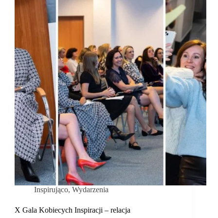
się
jakość
a
nie
ilość!
Wywiad
z
Pauliną
Marwińską.
Inspirująco
,
Wydarzenia
X Gala Kobiecych Inspiracji – relacja