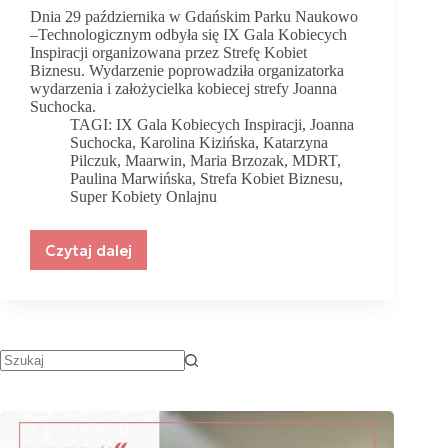
Dnia 29 października w Gdańskim Parku Naukowo
–Technologicznym odbyła się IX Gala Kobiecych
Inspiracji organizowana przez Strefę Kobiet
Biznesu. Wydarzenie poprowadziła organizatorka
wydarzenia i założycielka kobiecej strefy Joanna
Suchocka.
TAGI:
IX Gala Kobiecych Inspiracji
,
Joanna
Suchocka
,
Karolina Kizińska
,
Katarzyna
Pilczuk
,
Maarwin
,
Maria Brzozak
,
MDRT
,
Paulina Marwińska
,
Strefa Kobiet Biznesu
,
Super Kobiety Onlajnu
Czytaj dalej
X
Gala
Kobiecych
Inspiracji
–
relacja