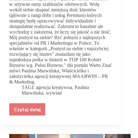
w sztywne ramy szablonów ofertowych. Wolę
wokół siebie skupiać mniejszą ilość klientów
(głównie z rangi dóbr i usług Premium) których
strategię będę opracowywać indywidualnie i
skrupulatnie realizować. Zabrzmi to banalnie ale
wychodzę z założenia, że liczy się jakość a nie ilość.
Mój pomysł na siebie? Być jednym z najlepszych
specjalistów od PR i Marketingu w Polsce. To
właśnie w kategorii „Pomysł na siebie i najszybciej
rozwijający się biznes” znalazłam się jako
najmłodsza polka w historii w TOP 100 Kobiet
Biznesu wg. Pulsu Biznesu." dla portalu Warto Znać
mówi Paulina Marwińska, Właścicielka i
założycielka agencji kreatywnej MAARWIN – PR
& Marketing.
TAGI:
agencja kreatywna
,
Paulina
Marwińska
,
wywiad
Czytaj dalej
Wychodzę
z
założenia,
że
liczy