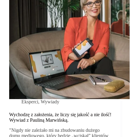
Eksperci
,
Wywiady
Wychodzę z założenia, że liczy się jakość a nie ilość!
Wywiad z Pauliną Marwińską.
"Nigdy nie zależało mi na zbudowaniu dużego
domu mediowego, który będzie „wciskał” klientów