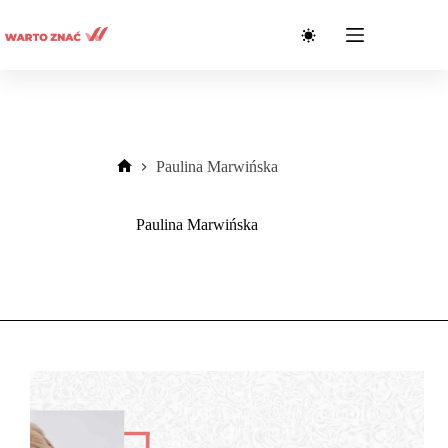
Przejdź
do
treści
Paulina Marwińska
Strona
główna
Paulina Marwińska