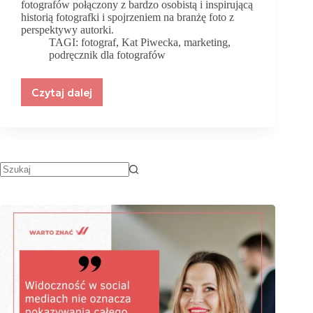
fotografów połączony z bardzo osobistą i inspirującą
historią fotografki i spojrzeniem na branżę foto z
perspektywy autorki.
TAGI:
fotograf
,
Kat Piwecka
,
marketing
,
podręcznik dla fotografów
Czytaj dalej
Wywiad
z
Kat
Piwecką
–
autorką
pierwszego
w
Polsce
podręcznika
z
marketingu
dla
fotografów