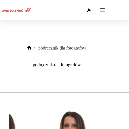
Przejdź
do
treści
podręcznik dla fotografów
Strona
główna
podręcznik dla fotografów