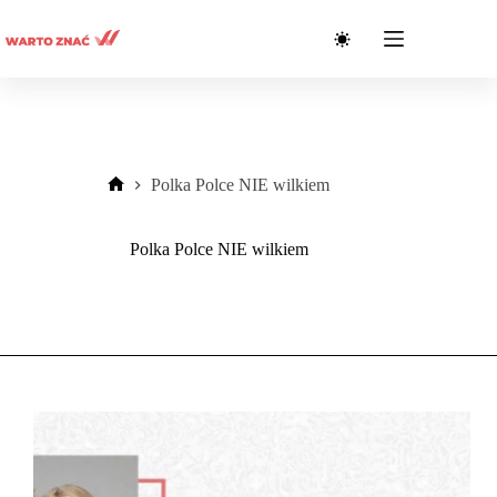
Przejdź
do
treści
Polka Polce NIE wilkiem
Strona
główna
Polka Polce NIE wilkiem