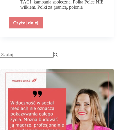
TAGI:
kampania społeczną
,
Polka Polce NIE
wilkiem
,
Polki za granicą
,
polonia
Czytaj dalej
Polka
Polce
NIE
wilkiem
–
o
sile
kobiecej
wspólnoty
na
emigracji