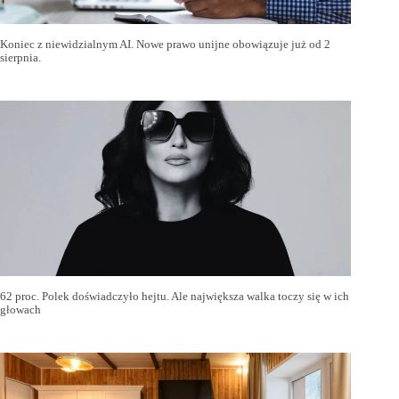
Koniec z niewidzialnym AI. Nowe prawo unijne obowiązuje już od 2
sierpnia.
62 proc. Polek doświadczyło hejtu. Ale największa walka toczy się w ich
głowach