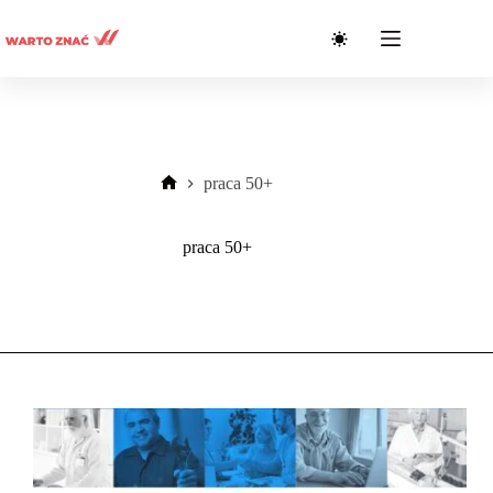
Przejdź
do
treści
praca 50+
Strona
główna
praca 50+