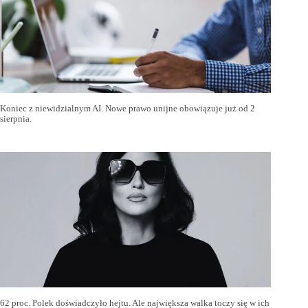
Koniec z niewidzialnym AI. Nowe prawo unijne obowiązuje już od 2
sierpnia.
62 proc. Polek doświadczyło hejtu. Ale największa walka toczy się w ich