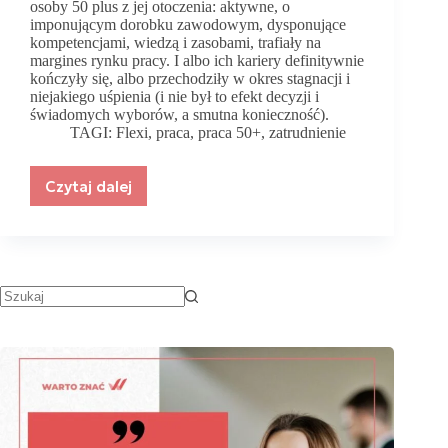
osoby 50 plus z jej otoczenia: aktywne, o
imponującym dorobku zawodowym, dysponujące
kompetencjami, wiedzą i zasobami, trafiały na
margines rynku pracy. I albo ich kariery definitywnie
kończyły się, albo przechodziły w okres stagnacji i
niejakiego uśpienia (i nie był to efekt decyzji i
świadomych wyborów, a smutna konieczność).
TAGI:
Flexi
,
praca
,
praca 50+
,
zatrudnienie
Czytaj dalej
Prezentacja
marki
Flexi.pl