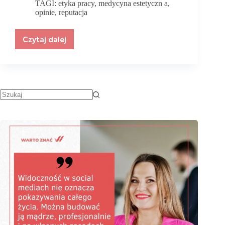
TAGI:
etyka pracy
,
medycyna estetyczn a
,
opinie
,
reputacja
Czytaj dalej
Etyka
i
profesjonalizm
w
medycynie
estetycznej.
Na
co
zwracać
uwagę,
wybierając
specjalistę?