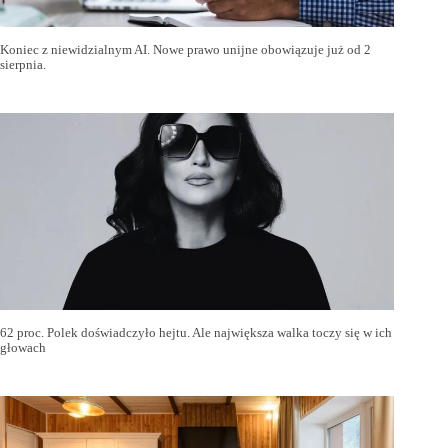
Koniec z niewidzialnym AI. Nowe prawo unijne obowiązuje już od 2
sierpnia.
62 proc. Polek doświadczyło hejtu. Ale największa walka toczy się w ich
głowach