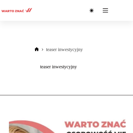
Przejdź
do
treści
teaser inwestycyjny
Strona
główna
teaser inwestycyjny