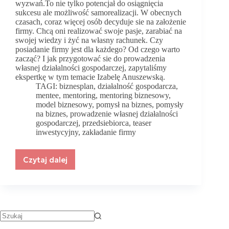
wyzwań.To nie tylko potencjał do osiągnięcia
sukcesu ale możliwość samorealizacji. W obecnych
czasach, coraz więcej osób decyduje sie na założenie
firmy. Chcą oni realizować swoje pasje, zarabiać na
swojej wiedzy i żyć na własny rachunek. Czy
posiadanie firmy jest dla każdego? Od czego warto
zacząć? I jak przygotować sie do prowadzenia
własnej działalności gospodarczej, zapytaliśmy
ekspertkę w tym temacie Izabelę Anuszewską.
TAGI:
biznesplan
,
działalność gospodarcza
,
mentee
,
mentoring
,
mentoring biznesowy
,
model biznesowy
,
pomysł na biznes
,
pomysły
na biznes
,
prowadzenie własnej działalności
gospodarczej
,
przedsiebiorca
,
teaser
inwestycyjny
,
zakładanie firmy
Czytaj dalej
Jak
przygotować
się
do
prowadzenia
własnej
działalności