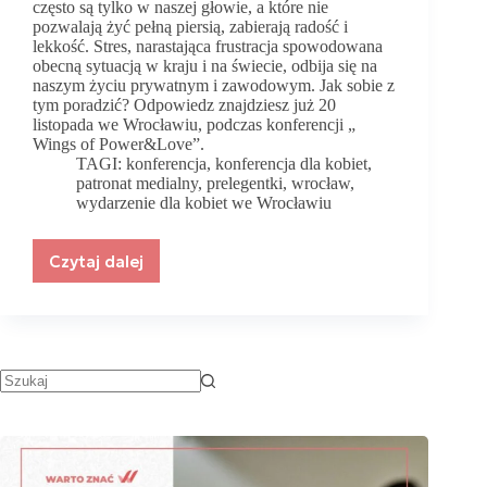
często są tylko w naszej głowie, a które nie
pozwalają żyć pełną piersią, zabierają radość i
lekkość. Stres, narastająca frustracja spowodowana
obecną sytuacją w kraju i na świecie, odbija się na
naszym życiu prywatnym i zawodowym. Jak sobie z
tym poradzić? Odpowiedz znajdziesz już 20
listopada we Wrocławiu, podczas konferencji „
Wings of Power&Love”.
TAGI:
konferencja
,
konferencja dla kobiet
,
patronat medialny
,
prelegentki
,
wrocław
,
wydarzenie dla kobiet we Wrocławiu
Czytaj dalej
Konferencja
dla
kobiet
Wings
of
Power&Love
już
w
niedziele!