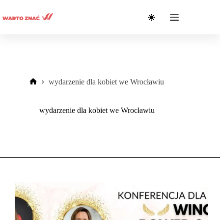
Przejdź
do
treści
wydarzenie dla kobiet we Wrocławiu
Strona
główna
wydarzenie dla kobiet we Wrocławiu