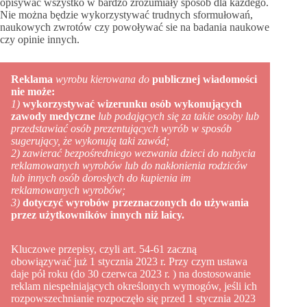
opisywać wszystko w bardzo zrozumiały sposób dla każdego.
Nie można będzie wykorzystywać trudnych sformułowań,
naukowych zwrotów czy powoływać sie na badania naukowe
czy opinie innych.
Reklama
wyrobu kierowana do
publicznej wiadomości
nie może:
1)
wykorzystywać wizerunku osób wykonujących
zawody medyczne
lub podających się za takie osoby lub
przedstawiać osób prezentujących wyrób w sposób
sugerujący, że wykonują taki zawód;
2) zawierać bezpośredniego wezwania dzieci do nabycia
reklamowanych wyrobów lub do nakłonienia rodziców
lub innych osób dorosłych do kupienia im
reklamowanych wyrobów;
3)
dotyczyć wyrobów przeznaczonych do używania
przez użytkowników innych niż laicy.
Kluczowe przepisy, czyli art. 54-61 zaczną
obowiązywać już 1 stycznia 2023 r. Przy czym ustawa
daje pół roku (do 30 czerwca 2023 r. ) na dostosowanie
reklam niespełniających określonych wymogów, jeśli ich
rozpowszechnianie rozpoczęło się przed 1 stycznia 2023