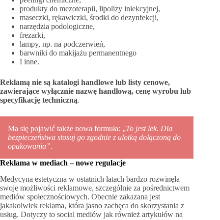
produkty do mezoterapii, lipolizy iniekcyjnej,
maseczki, rękawiczki, środki do dezynfekcji,
narzędzia podologiczne,
frezarki,
lampy, np. na podczerwień,
barwniki do makijażu permanentnego
I inne.
Reklamą nie są katalogi handlowe lub listy cenowe,
zawierające wyłącznie nazwę handlową, cenę wyrobu lub
specyfikację techniczną
.
Ma się pojawić także nowa formuła: „
To jest lek. Dla
bezpieczeństwa stosuj go zgodnie z ulotką dołączoną do
opakowania”.
Reklama w mediach – nowe regulacje
Medycyna estetyczna w ostatnich latach bardzo rozwinęła
swoje możliwości reklamowe, szczególnie za pośrednictwem
mediów społecznościowych. Obecnie zakazana jest
jakakolwiek reklama, która jasno zachęca do skorzystania z
usług. Dotyczy to social mediów jak również artykułów na