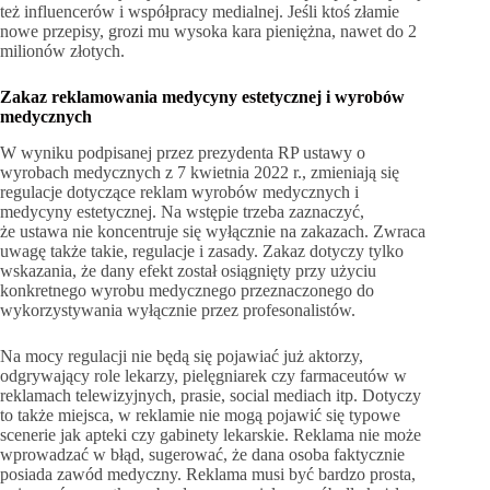
też influencerów i współpracy medialnej. Jeśli ktoś złamie
nowe przepisy, grozi mu wysoka kara pieniężna, nawet do 2
milionów złotych.
Zakaz reklamowania medycyny estetycznej i wyrobów
medycznych
W wyniku podpisanej przez prezydenta RP ustawy o
wyrobach medycznych z 7 kwietnia 2022 r., zmieniają się
regulacje dotyczące reklam wyrobów medycznych i
medycyny estetycznej. Na wstępie trzeba zaznaczyć,
że ustawa nie koncentruje się wyłącznie na zakazach. Zwraca
uwagę także takie, regulacje i zasady. Zakaz dotyczy tylko
wskazania, że dany efekt został osiągnięty przy użyciu
konkretnego wyrobu medycznego przeznaczonego do
wykorzystywania wyłącznie przez profesonalistów.
Na mocy regulacji nie będą się pojawiać już aktorzy,
odgrywający role lekarzy, pielęgniarek czy farmaceutów w
reklamach telewizyjnych, prasie, social mediach itp. Dotyczy
to także miejsca, w reklamie nie mogą pojawić się typowe
scenerie jak apteki czy gabinety lekarskie. Reklama nie może
wprowadzać w błąd, sugerować, że dana osoba faktycznie
posiada zawód medyczny. Reklama musi być bardzo prosta,