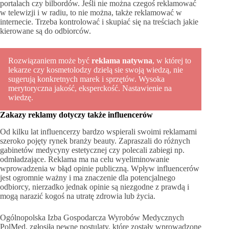
portalach czy bilbordów. Jeśli nie można czegoś reklamować
w telewizji i w radiu, to nie można, także reklamować w
internecie. Trzeba kontrolować i skupiać się na treściach jakie
kierowane są do odbiorców.
Rozwiązaniem może być
reklama natywna
, w której to
lekarze czy kosmetolodzy dzielą sie swoją wiedzą, nie
sugerują konkretnych marek i sprzętów. Wysoka
merytoryczna jakość, eksperckość. Nastawienie na
wiedzę.
Zakazy reklamy dotyczy także influencerów
Od kilku lat influencerzy bardzo wspierali swoimi reklamami
szeroko pojęty rynek branży beauty. Zapraszali do różnych
gabinetów medycyny estetycznej czy polecali zabiegi np.
odmładzające. Reklama ma na celu wyeliminowanie
wprowadzenia w błąd opinie publiczną. Wpływ influencerów
jest ogromnie ważny i ma znaczenie dla potencjalnego
odbiorcy, nierzadko jednak opinie są niezgodne z prawdą i
mogą narazić kogoś na utratę zdrowia lub życia.
Ogólnopolska Izba Gospodarcza Wyrobów Medycznych
PolMed, zgłosiła pewne postulaty, które zostały wprowadzone