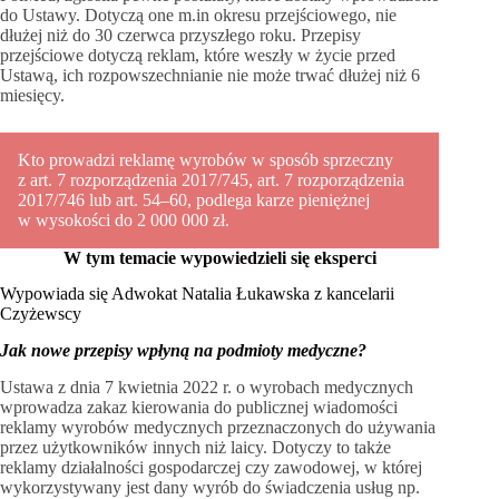
do Ustawy. Dotyczą one m.in okresu przejściowego, nie
dłużej niż do 30 czerwca przyszłego roku. Przepisy
przejściowe dotyczą reklam, które weszły w życie przed
Ustawą, ich rozpowszechnianie nie może trwać dłużej niż 6
miesięcy.
Kto prowadzi reklamę wyrobów w sposób sprzeczny
z art. 7 rozporządzenia 2017/745, art. 7 rozporządzenia
2017/746 lub art. 54–60, podlega karze pieniężnej
w wysokości do 2 000 000 zł.
W tym temacie wypowiedzieli się eksperci
Wypowiada się Adwokat Natalia Łukawska z kancelarii
Czyżewscy
Jak nowe przepisy wpłyną na podmioty medyczne?
Ustawa z dnia 7 kwietnia 2022 r. o wyrobach medycznych
wprowadza zakaz kierowania do publicznej wiadomości
reklamy wyrobów medycznych przeznaczonych do używania
przez użytkowników innych niż laicy. Dotyczy to także
reklamy działalności gospodarczej czy zawodowej, w której
wykorzystywany jest dany wyrób do świadczenia usług np.