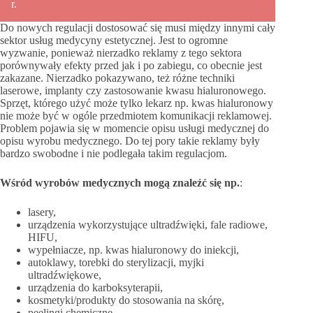
r.
Do nowych regulacji dostosować się musi między innymi cały
sektor usług medycyny estetycznej. Jest to ogromne
wyzwanie, ponieważ nierzadko reklamy z tego sektora
porównywały efekty przed jak i po zabiegu, co obecnie jest
zakazane. Nierzadko pokazywano, też różne techniki
laserowe, implanty czy zastosowanie kwasu hialuronowego.
Sprzęt, którego użyć może tylko lekarz np. kwas hialuronowy
nie może być w ogóle przedmiotem komunikacji reklamowej.
Problem pojawia się w momencie opisu usługi medycznej do
opisu wyrobu medycznego. Do tej pory takie reklamy były
bardzo swobodne i nie podlegała takim regulacjom.
Wśród wyrobów medycznych mogą znaleźć się np.
:
lasery,
urządzenia wykorzystujące ultradźwięki, fale radiowe,
HIFU,
wypełniacze, np. kwas hialuronowy do iniekcji,
autoklawy, torebki do sterylizacji, myjki
ultradźwiękowe,
urządzenia do karboksyterapii,
kosmetyki/produkty do stosowania na skórę,
peelingi chemiczne,