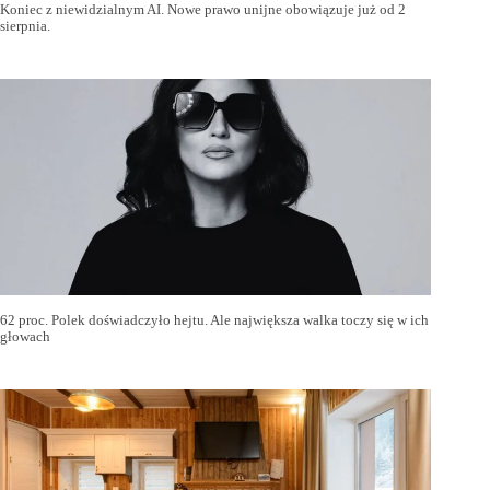
Koniec z niewidzialnym AI. Nowe prawo unijne obowiązuje już od 2
sierpnia.
62 proc. Polek doświadczyło hejtu. Ale największa walka toczy się w ich
głowach