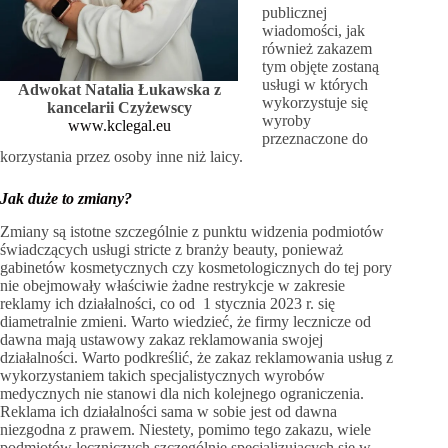
publicznej
wiadomości, jak
również zakazem
tym objęte zostaną
usługi w których
Adwokat Natalia Łukawska z
wykorzystuje się
kancelarii Czyżewscy
wyroby
www.kclegal.eu
przeznaczone do
korzystania przez osoby inne niż laicy.
Jak duże to zmiany?
Zmiany są istotne szczególnie z punktu widzenia podmiotów
świadczących usługi stricte z branży beauty, ponieważ
gabinetów kosmetycznych czy kosmetologicznych do tej pory
nie obejmowały właściwie żadne restrykcje w zakresie
reklamy ich działalności, co od 1 stycznia 2023 r. się
diametralnie zmieni. Warto wiedzieć, że firmy lecznicze od
dawna mają ustawowy zakaz reklamowania swojej
działalności. Warto podkreślić, że zakaz reklamowania usług z
wykorzystaniem takich specjalistycznych wyrobów
medycznych nie stanowi dla nich kolejnego ograniczenia.
Reklama ich działalności sama w sobie jest od dawna
niezgodna z prawem. Niestety, pomimo tego zakazu, wiele
podmiotów leczniczych szczególnie specjalizujących się w