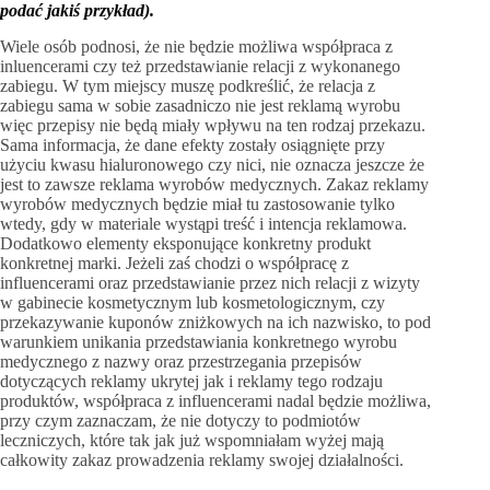
podać jakiś przykład).
Wiele osób podnosi, że nie będzie możliwa współpraca z
inluencerami czy też przedstawianie relacji z wykonanego
zabiegu. W tym miejscy muszę podkreślić, że relacja z
zabiegu sama w sobie zasadniczo nie jest reklamą wyrobu
więc przepisy nie będą miały wpływu na ten rodzaj przekazu.
Sama informacja, że dane efekty zostały osiągnięte przy
użyciu kwasu hialuronowego czy nici, nie oznacza jeszcze że
jest to zawsze reklama wyrobów medycznych. Zakaz reklamy
wyrobów medycznych będzie miał tu zastosowanie tylko
wtedy, gdy w materiale wystąpi treść i intencja reklamowa.
Dodatkowo elementy eksponujące konkretny produkt
konkretnej marki. Jeżeli zaś chodzi o współpracę z
influencerami oraz przedstawianie przez nich relacji z wizyty
w gabinecie kosmetycznym lub kosmetologicznym, czy
przekazywanie kuponów zniżkowych na ich nazwisko, to pod
warunkiem unikania przedstawiania konkretnego wyrobu
medycznego z nazwy oraz przestrzegania przepisów
dotyczących reklamy ukrytej jak i reklamy tego rodzaju
produktów, współpraca z influencerami nadal będzie możliwa,
przy czym zaznaczam, że nie dotyczy to podmiotów
leczniczych, które tak jak już wspomniałam wyżej mają
całkowity zakaz prowadzenia reklamy swojej działalności.