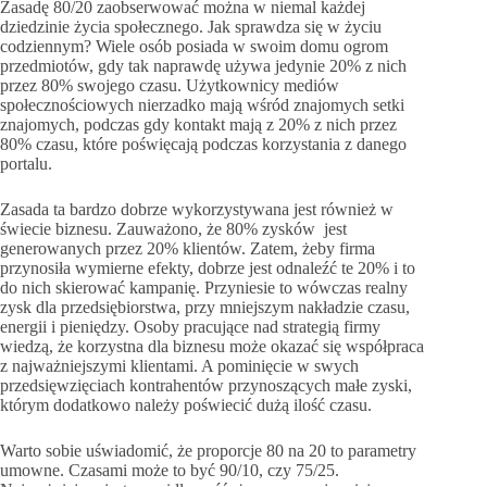
Zasadę 80/20 zaobserwować można w niemal każdej
dziedzinie życia społecznego. Jak sprawdza się w życiu
codziennym? Wiele osób posiada w swoim domu ogrom
przedmiotów, gdy tak naprawdę używa jedynie 20% z nich
przez 80% swojego czasu. Użytkownicy mediów
społecznościowych nierzadko mają wśród znajomych setki
znajomych, podczas gdy kontakt mają z 20% z nich przez
80% czasu, które poświęcają podczas korzystania z danego
portalu.
Zasada ta bardzo dobrze wykorzystywana jest również w
świecie biznesu. Zauważono, że 80% zysków jest
generowanych przez 20% klientów. Zatem, żeby firma
przynosiła wymierne efekty, dobrze jest odnaleźć te 20% i to
do nich skierować kampanię. Przyniesie to wówczas realny
zysk dla przedsiębiorstwa, przy mniejszym nakładzie czasu,
energii i pieniędzy. Osoby pracujące nad strategią firmy
wiedzą, że korzystna dla biznesu może okazać się współpraca
z najważniejszymi klientami. A pominięcie w swych
przedsięwzięciach kontrahentów przynoszących małe zyski,
którym dodatkowo należy poświecić dużą ilość czasu.
Warto sobie uświadomić, że proporcje 80 na 20 to parametry
umowne. Czasami może to być 90/10, czy 75/25.