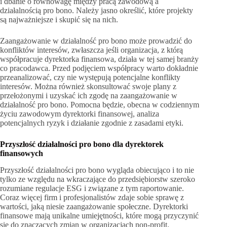
i dbanie o równowagę między pracą zawodową a
działalnością pro bono. Należy jasno określić, które projekty
są najważniejsze i skupić się na nich.
Zaangażowanie w działalność pro bono może prowadzić do
konfliktów interesów, zwłaszcza jeśli organizacja, z którą
współpracuje dyrektorka finansowa, działa w tej samej branży
co pracodawca. Przed podjęciem współpracy warto dokładnie
przeanalizować, czy nie występują potencjalne konflikty
interesów. Można również skonsultować swoje plany z
przełożonymi i uzyskać ich zgodę na zaangażowanie w
działalność pro bono. Pomocna będzie, obecna w codziennym
życiu zawodowym dyrektorki finansowej, analiza
potencjalnych ryzyk i działanie zgodnie z zasadami etyki.
Przyszłość działalności pro bono dla dyrektorek
finansowych
Przyszłość działalności pro bono wygląda obiecująco i to nie
tylko ze względu na wkraczające do przedsiębiorstw szeroko
rozumiane regulacje ESG i związane z tym raportowanie.
Coraz więcej firm i profesjonalistów zdaje sobie sprawę z
wartości, jaką niesie zaangażowanie społeczne. Dyrektorki
finansowe mają unikalne umiejętności, które mogą przyczynić
się do znaczących zmian w organizacjach non-profit.