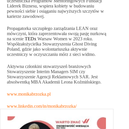
uczestniczka Programów Mentoringowych Fundacji
Liderek Biznesu, wspiera kobiety w budowaniu
pewności siebie i osiąganiu najwyższych szczytów w
karierze zawodowej.
Propagatorka szczupłego zarządzania LEAN oraz
mówczyni, która zaprezentowała swoją pasję nurkową
na scenie
TEDx
Warsaw Women w 2023 roku.
Współzałożycielka Stowarzyszenia Ghost Diving
Poland, gdzie jako wolontariuszka aktywnie
uczestniczy w oczyszczaniu mórz z sieci widmo.
Aktywna członkini stowarzyszeń branżowych
Stowarzyszenie Interim Managers SIM czy
Stowarzyszenie Agencji Reklamowych SAR. Jest
absolwentką MBA Akademii Leona Koźmińskiego.
www.monikabrzozka.pl
www.linkedin.com/in/monikabrzozka/