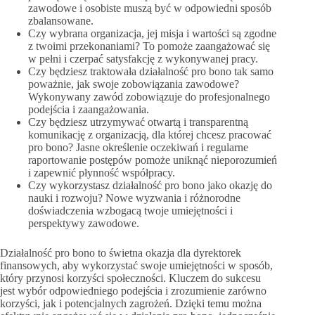
zawodowe i osobiste muszą być w odpowiedni sposób
zbalansowane.
Czy wybrana organizacja, jej misja i wartości są zgodne
z twoimi przekonaniami? To pomoże zaangażować się
w pełni i czerpać satysfakcję z wykonywanej pracy.
Czy będziesz traktowała działalność pro bono tak samo
poważnie, jak swoje zobowiązania zawodowe?
Wykonywany zawód zobowiązuje do profesjonalnego
podejścia i zaangażowania.
Czy będziesz utrzymywać otwartą i transparentną
komunikację z organizacją, dla której chcesz pracować
pro bono? Jasne określenie oczekiwań i regularne
raportowanie postępów pomoże uniknąć nieporozumień
i zapewnić płynność współpracy.
Czy wykorzystasz działalność pro bono jako okazję do
nauki i rozwoju? Nowe wyzwania i różnorodne
doświadczenia wzbogacą twoje umiejętności i
perspektywy zawodowe.
Działalność pro bono to świetna okazja dla dyrektorek
finansowych, aby wykorzystać swoje umiejętności w sposób,
który przynosi korzyści społeczności. Kluczem do sukcesu
jest wybór odpowiedniego podejścia i zrozumienie zarówno
korzyści, jak i potencjalnych zagrożeń. Dzięki temu można