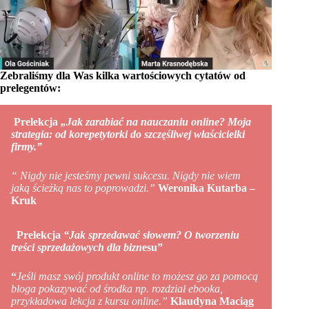
Zebraliśmy dla Was kilka wartościowych cytatów od
prelegentów:
Prelekcja
„Jak zarabiać na nauczaniu online? Moja
strategia: od korepetytorki do szczęśliwej właścicielki
firmy.”
“ Nigdy nie jesteśmy pewni sukcesu. Nigdy nie wiem
jaką ścieżką nas to poprowadzi.”
Weronika Kutarba –
Kruk
Prelekcja
“Jak sprzedawać słowem? O tworzeniu
treści sprzedażowych dla bizn
esu”
“
Jeśli masz swój produkt online to możesz go za pomocą
bloga pokazywać od środka np. rozdział ebooka,
przykładowa lekcja z kursu online.”
Klaudyna Maciąg