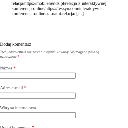
relacja/https://mobiletrends.pl/relacja-z-interaktywnej-
konferencji-online/https://feszyn.com/interaktywna-
konferencja-online-za-nami-relacja/
[…]
Dodaj komentarz
Twój adres email nie zostanie opublikowany.
Wymagane pola są
oznaczone
*
Nazwa
*
Adres e-mail
*
Witryna internetowa
Dodaj komentarz
*