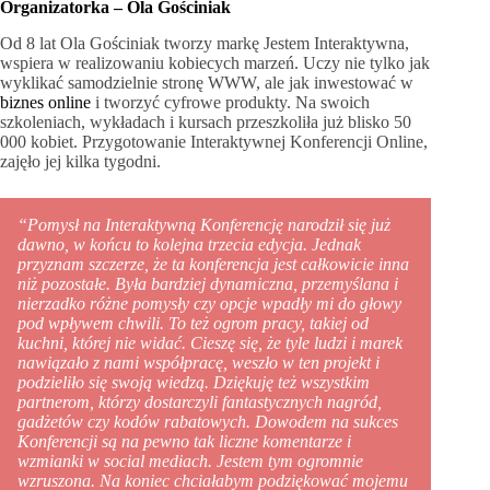
Organizatorka – Ola Gościniak
Od 8 lat Ola Gościniak tworzy markę Jestem Interaktywna,
wspiera w realizowaniu kobiecych marzeń. Uczy nie tylko jak
wyklikać samodzielnie stronę WWW, ale jak inwestować w
biznes online
i tworzyć cyfrowe produkty. Na swoich
szkoleniach, wykładach i kursach przeszkoliła już blisko 50
000 kobiet. Przygotowanie Interaktywnej Konferencji Online,
zajęło jej kilka tygodni.
“Pomysł na Interaktywną Konferencję narodził się już
dawno, w końcu to kolejna trzecia edycja. Jednak
przyznam szczerze, że ta konferencja jest całkowicie inna
niż pozostałe. Była bardziej dynamiczna, przemyślana i
nierzadko różne pomysły czy opcje wpadły mi do głowy
pod wpływem chwili. To też ogrom pracy, takiej od
kuchni, której nie widać. Cieszę się, że tyle ludzi i marek
nawiązało z nami współpracę, weszło w ten projekt i
podzieliło się swoją wiedzą. Dziękuję też wszystkim
partnerom, którzy dostarczyli fantastycznych nagród,
gadżetów czy kodów rabatowych. Dowodem na sukces
Konferencji są na pewno tak liczne komentarze i
wzmianki w social mediach. Jestem tym ogromnie
wzruszona. Na koniec chciałabym podziękować mojemu