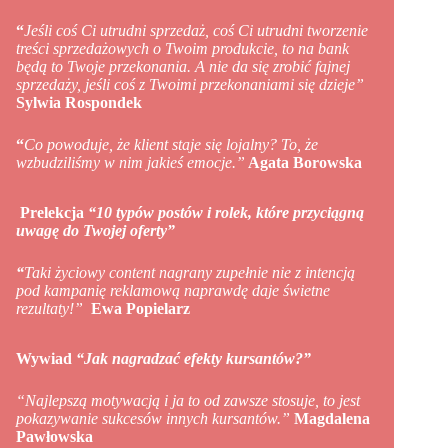
“
Jeśli coś Ci utrudni sprzedaż, coś Ci utrudni tworzenie
treści sprzedażowych o Twoim produkcie, to na bank
będą to Twoje przekonania. A nie da się zrobić fajnej
sprzedaży, jeśli coś z Twoimi przekonaniami się dzieje”
Sylwia Rospondek
“
Co powoduje, że klient staje się lojalny? To, że
wzbudziliśmy w nim jakieś emocje.”
Agata Borowska
Prelekcja
“10 typów postów i rolek, które przyciągną
uwagę do Twojej oferty”
“
Taki życiowy content nagrany zupełnie nie z intencją
pod kampanię reklamową naprawdę daje świetne
rezultaty!”
Ewa Popielarz
Wywiad
“Jak nagradzać efekty kursantów?”
“Najlepszą motywacją i ja to od zawsze stosuje, to jest
pokazywanie sukcesów innych kursantów.”
Magdalena
Pawłowska