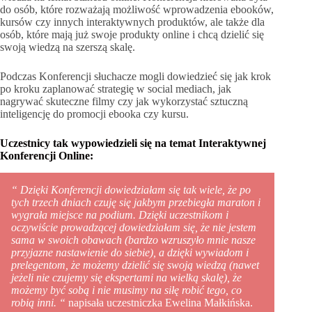
do osób, które rozważają możliwość wprowadzenia ebooków,
kursów czy innych interaktywnych produktów, ale także dla
osób, które mają już swoje produkty online i chcą dzielić się
swoją wiedzą na szerszą skalę.
Podczas Konferencji słuchacze mogli dowiedzieć się jak krok
po kroku zaplanować strategię w social mediach, jak
nagrywać skuteczne filmy czy jak wykorzystać sztuczną
inteligencję do promocji ebooka czy kursu.
Uczestnicy tak wypowiedzieli się na temat Interaktywnej
Konferencji Online:
“
Dzięki Konferencji dowiedziałam się tak wiele, że po
tych trzech dniach czuję się jakbym przebiegła maraton i
wygrała miejsce na podium. Dzięki uczestnikom i
oczywiście prowadzącej dowiedziałam się, że nie jestem
sama w swoich obawach (bardzo wzruszyło mnie nasze
przyjazne nastawienie do siebie), a dzięki wywiadom i
prelegentom, że możemy dzielić się swoją wiedzą (nawet
jeżeli nie czujemy się ekspertami na wielką skalę), że
możemy być sobą i nie musimy na siłę robić tego, co
robią inni. “
napisała uczestniczka Ewelina Małkińska.