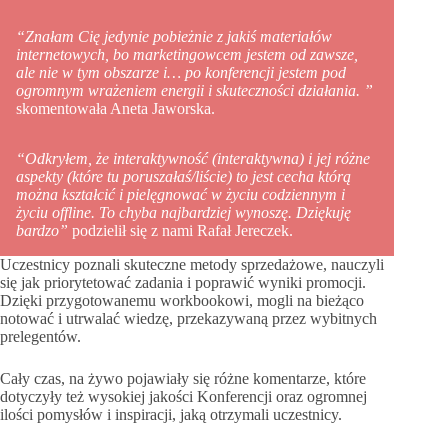
“Znałam Cię jedynie pobieżnie z jakiś materiałów
internetowych, bo marketingowcem jestem od zawsze,
ale nie w tym obszarze i… po konferencji jestem pod
ogromnym wrażeniem energii i skuteczności działania. ”
skomentowała Aneta Jaworska.
“Odkryłem, że interaktywność (interaktywna) i jej różne
aspekty (które tu poruszałaś/liście) to jest cecha którą
można kształcić i pielęgnować w życiu codziennym i
życiu offline. To chyba najbardziej wynoszę. Dziękuję
bardzo”
podzielił się z nami Rafał Jereczek.
Uczestnicy poznali skuteczne metody sprzedażowe, nauczyli
się jak priorytetować zadania i poprawić wyniki promocji.
Dzięki przygotowanemu workbookowi, mogli na bieżąco
notować i utrwalać wiedzę, przekazywaną przez wybitnych
prelegentów.
Cały czas, na żywo pojawiały się różne komentarze, które
dotyczyły też wysokiej jakości Konferencji oraz ogromnej
ilości pomysłów i inspiracji, jaką otrzymali uczestnicy.