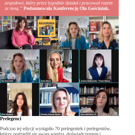
zespołowi, który przez tygodnie działał i pracował razem
ze mną.”
Podsumowała Konferencję Ola Gościniak.
Prelegenci
Podczas tej edycji wystąpiło 70 prelegentek i prelegentów,
którzy podzielili się swoją wiedzą, doświadczeniem i