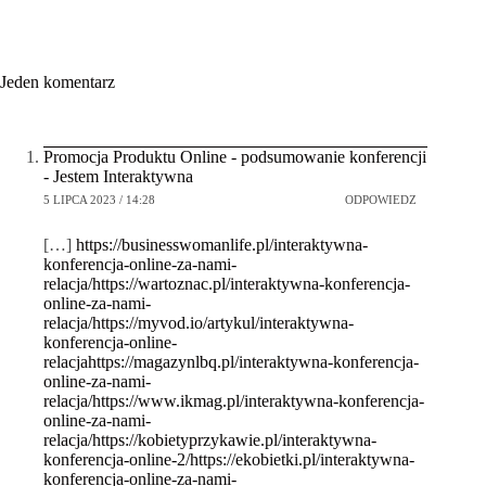
Jeden komentarz
Promocja Produktu Online - podsumowanie konferencji
- Jestem Interaktywna
5 LIPCA 2023 / 14:28
ODPOWIEDZ
[…]
https://businesswomanlife.pl/interaktywna-
konferencja-online-za-nami-
relacja/https://wartoznac.pl/interaktywna-konferencja-
online-za-nami-
relacja/https://myvod.io/artykul/interaktywna-
konferencja-online-
relacjahttps://magazynlbq.pl/interaktywna-konferencja-
online-za-nami-
relacja/https://www.ikmag.pl/interaktywna-konferencja-
online-za-nami-
relacja/https://kobietyprzykawie.pl/interaktywna-
konferencja-online-2/https://ekobietki.pl/interaktywna-
konferencja-online-za-nami-