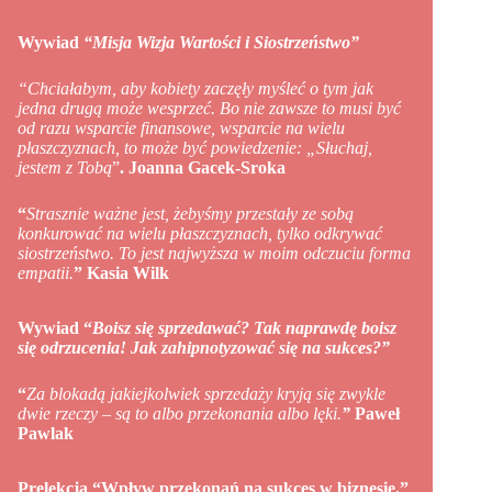
Wywiad
“Misja Wizja Wartości i Siostrzeństwo”
“Chciałabym, aby kobiety zaczęły myśleć o tym jak
jedna drugą może wesprzeć. Bo nie zawsze to musi być
od razu wsparcie finansowe, wsparcie na wielu
płaszczyznach, to może być powiedzenie: „Słuchaj,
jestem z Tobą
”
. Joanna Gacek-Sroka
“
Strasznie ważne jest, żebyśmy przestały ze sobą
konkurować na wielu płaszczyznach, tylko odkrywać
siostrzeństwo. To jest najwyższa w moim odczuciu forma
empatii.
” Kasia Wilk
Wywiad “
Boisz się sprzedawać? Tak naprawdę boisz
się odrzucenia! Jak zahipnotyzować się na sukces?”
“
Za blokadą jakiejkolwiek sprzedaży kryją się zwykle
dwie rzeczy – są to albo przekonania albo lęki.
”
Paweł
Pawlak
Prelekcja “Wpływ przekonań na sukces w biznesie.”