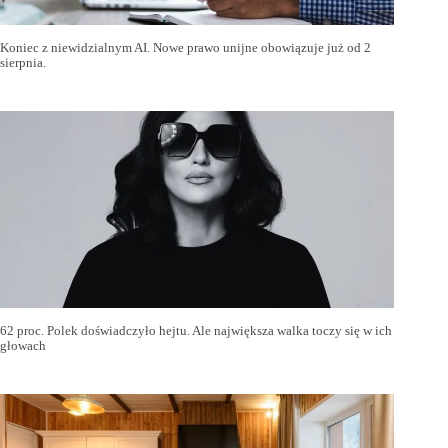
Koniec z niewidzialnym AI. Nowe prawo unijne obowiązuje już od 2
sierpnia.
62 proc. Polek doświadczyło hejtu. Ale największa walka toczy się w ich
głowach