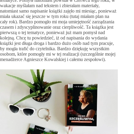
tematyce. Pomysł natomiast powstał w czerwcu tego roku, w
wakacje myślałam nad tekstem i zbierałam materiały,
natomiast samo napisanie książki zajęło mi miesiąc, ponieważ
miała ukazać się jeszcze w tym roku (tutaj miałam plan na
cały rok). Bardzo pomogło mi moja umiejętność zarządzania
czasem i zdyscyplinowanie oraz cierpliwość. Ta książka jest
pierwszą o tej tematyce, ponieważ już mam pomysł nad
kolejną. Chcę tu powiedzieć, iż od napisania do wydania
książki jest długa droga i bardzo dużo osób nad tym pracuje,
by mogła trafić do czytelnika. Bardzo dziękuję wszystkim
osobom, które pomogły mi w tej realizacji (szczególnie mojej
menadżerce Agnieszce Kowalskiej i całemu zespołowi).