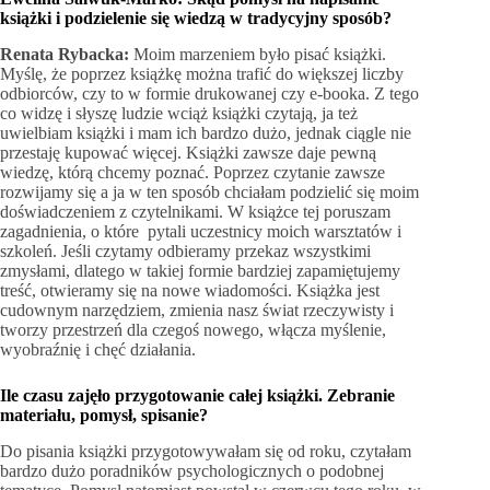
książki i podzielenie się wiedzą w tradycyjny sposób?
Renata Rybacka:
Moim marzeniem było pisać książki.
Myślę, że poprzez książkę można trafić do większej liczby
odbiorców, czy to w formie drukowanej czy e-booka. Z tego
co widzę i słyszę ludzie wciąż książki czytają, ja też
uwielbiam książki i mam ich bardzo dużo, jednak ciągle nie
przestaję kupować więcej. Książki zawsze daje pewną
wiedzę, którą chcemy poznać. Poprzez czytanie zawsze
rozwijamy się a ja w ten sposób chciałam podzielić się moim
doświadczeniem z czytelnikami. W książce tej poruszam
zagadnienia, o które pytali uczestnicy moich warsztatów i
szkoleń. Jeśli czytamy odbieramy przekaz wszystkimi
zmysłami, dlatego w takiej formie bardziej zapamiętujemy
treść, otwieramy się na nowe wiadomości. Książka jest
cudownym narzędziem, zmienia nasz świat rzeczywisty i
tworzy przestrzeń dla czegoś nowego, włącza myślenie,
wyobraźnię i chęć działania.
Ile czasu zajęło przygotowanie całej książki. Zebranie
materiału, pomysł, spisanie?
Do pisania książki przygotowywałam się od roku, czytałam
bardzo dużo poradników psychologicznych o podobnej