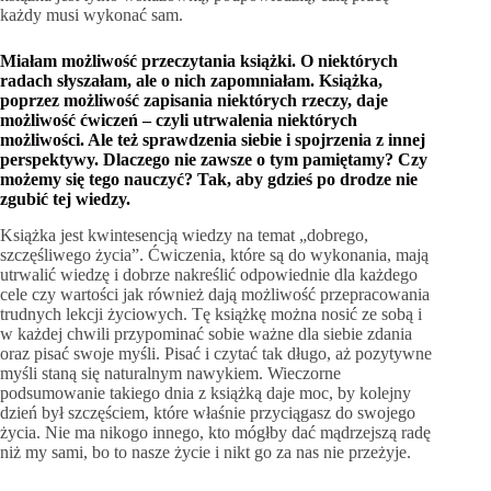
każdy musi wykonać sam.
Miałam możliwość przeczytania książki. O niektórych
radach słyszałam, ale o nich zapomniałam. Książka,
poprzez możliwość zapisania niektórych rzeczy, daje
możliwość ćwiczeń – czyli utrwalenia niektórych
możliwości. Ale też sprawdzenia siebie i spojrzenia z innej
perspektywy. Dlaczego nie zawsze o tym pamiętamy? Czy
możemy się tego nauczyć? Tak, aby gdzieś po drodze nie
zgubić tej wiedzy.
Książka jest kwintesencją wiedzy na temat „dobrego,
szczęśliwego życia”. Ćwiczenia, które są do wykonania, mają
utrwalić wiedzę i dobrze nakreślić odpowiednie dla każdego
cele czy wartości jak również dają możliwość przepracowania
trudnych lekcji życiowych. Tę książkę można nosić ze sobą i
w każdej chwili przypominać sobie ważne dla siebie zdania
oraz pisać swoje myśli. Pisać i czytać tak długo, aż pozytywne
myśli staną się naturalnym nawykiem. Wieczorne
podsumowanie takiego dnia z książką daje moc, by kolejny
dzień był szczęściem, które właśnie przyciągasz do swojego
życia. Nie ma nikogo innego, kto mógłby dać mądrzejszą radę
niż my sami, bo to nasze życie i nikt go za nas nie przeżyje.