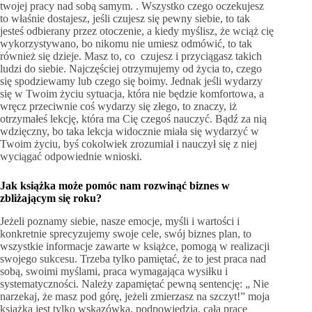
twojej pracy nad sobą samym. . Wszystko czego oczekujesz
to właśnie dostajesz, jeśli czujesz się pewny siebie, to tak
jesteś odbierany przez otoczenie, a kiedy myślisz, że wciąż cię
wykorzystywano, bo nikomu nie umiesz odmówić, to tak
również się dzieje. Masz to, co czujesz i przyciągasz takich
ludzi do siebie. Najczęściej otrzymujemy od życia to, czego
się spodziewamy lub czego się boimy. Jednak jeśli wydarzy
się w Twoim życiu sytuacja, która nie będzie komfortowa, a
wręcz przeciwnie coś wydarzy się złego, to znaczy, iż
otrzymałeś lekcję, która ma Cię czegoś nauczyć. Bądź za nią
wdzięczny, bo taka lekcja widocznie miała się wydarzyć w
Twoim życiu, byś cokolwiek zrozumiał i nauczył się z niej
wyciągać odpowiednie wnioski.
Jak książka może pomóc nam rozwinąć biznes w
zbliżającym się roku?
Jeżeli poznamy siebie, nasze emocje, myśli i wartości i
konkretnie sprecyzujemy swoje cele, swój biznes plan, to
wszystkie informacje zawarte w książce, pomogą w realizacji
swojego sukcesu. Trzeba tylko pamiętać, że to jest praca nad
sobą, swoimi myślami, praca wymagająca wysiłku i
systematyczności. Należy zapamiętać pewną sentencję: „ Nie
narzekaj, że masz pod górę, jeżeli zmierzasz na szczyt!” moja
książka jest tylko wskazówką, podpowiedzią, całą pracę