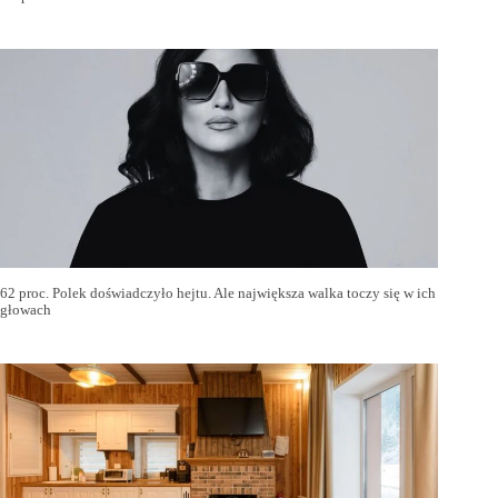
62 proc. Polek doświadczyło hejtu. Ale największa walka toczy się w ich
głowach