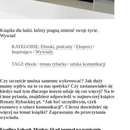
Książka dla ludzi, którzy pragną zmienić swoje życie.
Wywiad
KATEGORIE:
Ebooki, podcasty
/
Eksperci
/
Inspirująco
/
Wywiady
TAGI:
ebook
/
renata rybacka
/
sztuka komunikacji
Czy szczęście można samemu wykreować? Jak duży
mamy wpływ na to co nas spotyka? Czy zastanawiałeś się
kiedyś nad tym dlaczego innym udaje się coś więcej? Na te
i inne pytania, znajdziesz odpowiedź w najnowszej książce
Renaty Rybackiej pt. “Jak być szczęśliwym, czyli
rozmowy o sztuce komunikacji”. Chcesz dowiedzieć si
ę
więcej na temat książki? Zapraszamy do przeczytania
wywiadu.
Ewelina Salwuk-Marko:
Skąd pomysł na napisanie