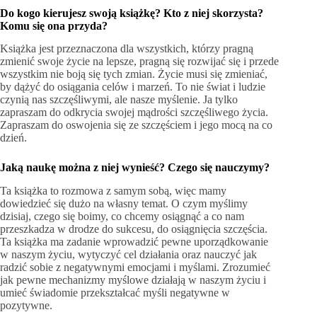
Do kogo kierujesz swoją książkę? Kto z niej skorzysta?
Komu się ona przyda?
Książka jest przeznaczona dla wszystkich, którzy pragną
zmienić swoje życie na lepsze, pragną się rozwijać się i przede
wszystkim nie boją się tych zmian. Życie musi się zmieniać,
by dążyć do osiągania celów i marzeń. To nie świat i ludzie
czynią nas szczęśliwymi, ale nasze myślenie. Ja tylko
zapraszam do odkrycia swojej mądrości szczęśliwego życia.
Zapraszam do oswojenia się ze szczęściem i jego mocą na co
dzień.
Jaką naukę można z niej wynieść? Czego się nauczymy?
Ta książka to rozmowa z samym sobą, więc mamy
dowiedzieć się dużo na własny temat. O czym myślimy
dzisiaj, czego się boimy, co chcemy osiągnąć a co nam
przeszkadza w drodze do sukcesu, do osiągnięcia szczęścia.
Ta książka ma zadanie wprowadzić pewne uporządkowanie
w naszym życiu, wytyczyć cel działania oraz nauczyć jak
radzić sobie z negatywnymi emocjami i myślami. Zrozumieć
jak pewne mechanizmy myślowe działają w naszym życiu i
umieć świadomie przekształcać myśli negatywne w
pozytywne.