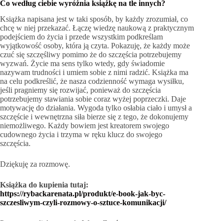
Co według ciebie wyróżnia książkę na tle innych?
Książka napisana jest w taki sposób, by każdy zrozumiał, co
chcę w niej przekazać. Łączę wiedzę naukową z praktycznym
podejściem do życia i przede wszystkim podkreślam
wyjątkowość osoby, która ją czyta. Pokazuję, że każdy może
czuć się szczęśliwy pomimo że do szczęścia potrzebujemy
wyzwań. Życie ma sens tylko wtedy, gdy świadomie
nazywam trudności i umiem sobie z nimi radzić. Książka ma
na celu podkreślić, że nasza codzienność wymaga wysiłku,
jeśli pragniemy się rozwijać, ponieważ do szczęścia
potrzebujemy stawiania sobie coraz wyżej poprzeczki. Daje
motywację do działania. Wygoda tylko osłabia ciało i umysł a
szczęście i wewnętrzna siła bierze się z tego, że dokonujemy
niemożliwego. Każdy bowiem jest kreatorem swojego
cudownego życia i trzyma w ręku klucz do swojego
szczęścia.
Dziękuję za rozmowę.
Książka do kupienia tutaj:
https://rybackarenata.pl/produkt/e-book-jak-byc-
szczesliwym-czyli-rozmowy-o-sztuce-komunikacji/