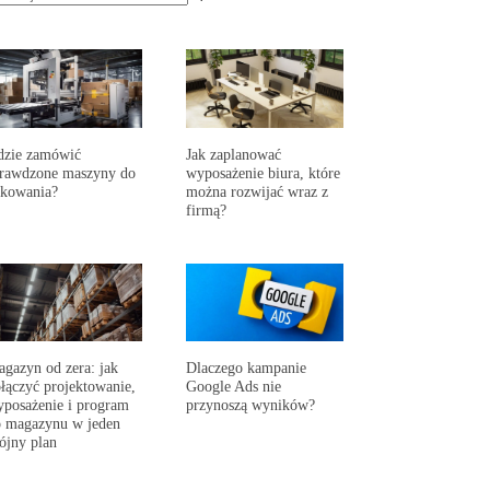
dzie zamówić
Jak zaplanować
prawdzone maszyny do
wyposażenie biura, które
akowania?
można rozwijać wraz z
firmą?
gazyn od zera: jak
Dlaczego kampanie
łączyć projektowanie,
Google Ads nie
posażenie i program
przynoszą wyników?
 magazynu w jeden
ójny plan