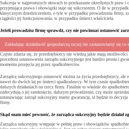
Sukcesja w najprostszych słowach to przekazanie określonych praw 
przyjmująca prawa i obowiązki staje się sukcesorem. O ile w przypadk
klasycznym dziedziczeniem, o tyle w przypadku prowadzenia firmy, z
ciągłości jej funkcjonowania, w przypadku śmierci właściciela.
Jeżeli prowadzisz firmę sprawdź, czy nie powinnaś ustanowić zar
Zakładając działalność gospodarczą raczej nie zastanawiamy się co s
Często zdarza się, że przedsiębiorcy nie wiedzą jakie mają możliwośc
procedura ustanowienia zarządu sukcesyjnego jest bardzo prosta i gwara
momentu przejęcia jej przez spadkobierców.
Zarządcę sukcesyjnego ustanowić można za życia przedsiębiorcy, ale 
nawet do dwóch lat po śmierci spadkodawcy. W tym czasie spadkobier
dalszych działaniach na rzecz firmy. Finalnie to właśnie do spadkobier
zadecydują o jej zamknięciu, dalszym prowadzeniu, czy może sprzedaży
ustanawiając zarząd sukcesyjny mamy gwarancję, iż będzie to decyz
firmy.
Skąd mam mieć pewność, że zarządca sukcesyjny będzie działał z
Zarządca sukcesyjny wstępuje w pełnię praw i obowiązków spadkobier