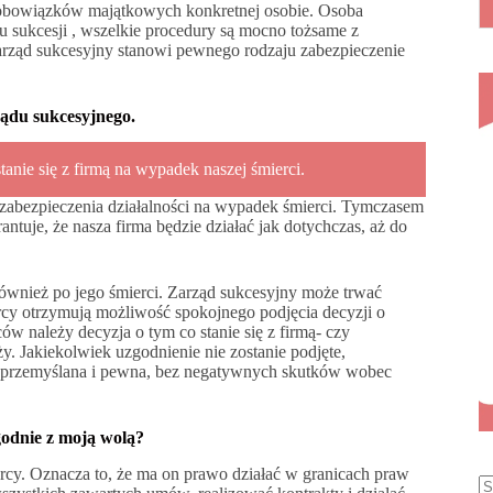
i obowiązków majątkowych konkretnej osobie. Osoba
u sukcesji , wszelkie procedury są mocno tożsame z
arząd sukcesyjny stanowi pewnego rodzaju zabezpieczenie
ządu sukcesyjnego.
tanie się z firmą na wypadek naszej śmierci.
i zabezpieczenia działalności na wypadek śmierci. Tymczasem
ntuje, że nasza firma będzie działać jak dotychczas, aż do
również po jego śmierci. Zarząd sukcesyjny może trwać
cy otrzymują możliwość spokojnego podjęcia decyzji o
ców należy decyzja o tym co stanie się z firmą- czy
. Jakiekolwiek uzgodnienie nie zostanie podjęte,
ja przemyślana i pewna, bez negatywnych skutków wobec
godnie z moją wolą?
cy. Oznacza to, że ma on prawo działać w granicach praw