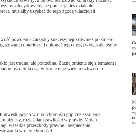
wszystkich zawartych umów, realizować kontrakty i działać
cesyjny zdecydowałby się podjąć jakieś działanie
orca), musiałby uzyskać do tego zgodę właścicieli
ożliwość powołania zarządcy sukcesyjnego również po śmierci
G
angażowania notariusza i dokonać tego mogą wyłącznie osoby
s
p
ło jest trudna, ale potrzebna. Zaznajomienie się z tematem i
adomości. Sukcesja w firmie daje wiele możliwości i
Ma
po
wy
 inwestujących w nieruchomości poprzez szkolenia
do
am biznesy, rozjaśniam zawiłości w prawie. Moich
sp
nęli wszelkie przeszkody prawne i bezpiecznie
nwestowania w nieruchomości.