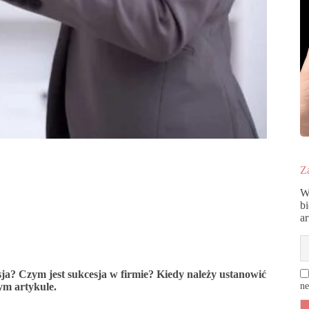
Za
W
b
a
ja? Czym jest sukcesja w firmie? Kiedy należy ustanowić
ym artykule.
ne