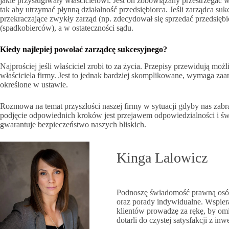
jakie przysługiwały właścicielowi. Jest on zobowiązany przestrzegać 
tak aby utrzymać płynną działalność przedsiębiorca. Jeśli zarządca suk
przekraczające zwykły zarząd (np. zdecydował się sprzedać przedsiębi
(spadkobierców), a w ostateczności sądu.
Kiedy najlepiej powołać zarządcę sukcesyjnego?
Najprościej jeśli właściciel zrobi to za życia. Przepisy przewidują m
właściciela firmy. Jest to jednak bardziej skomplikowane, wymaga za
określone w ustawie.
Rozmowa na temat przyszłości naszej firmy w sytuacji gdyby nas zabrak
podjęcie odpowiednich kroków jest przejawem odpowiedzialności i świ
gwarantuje bezpieczeństwo naszych bliskich.
Kinga Lalowicz
Podnoszę świadomość prawną osób
oraz porady indywidualne. Wspier
klientów prowadzę za rękę, by omi
dotarli do czystej satysfakcji z i