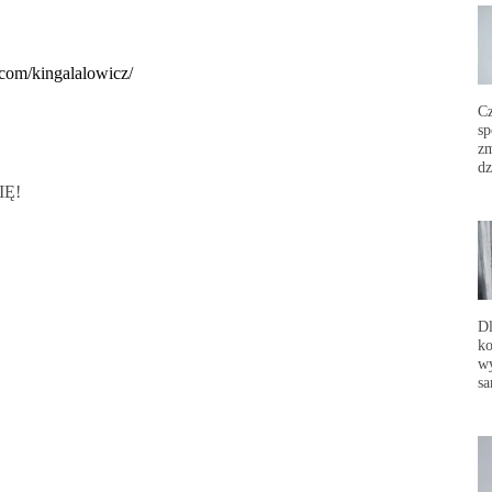
com/kingalalowicz/
C
sp
zm
dz
IĘ!
Dl
ko
wy
sa