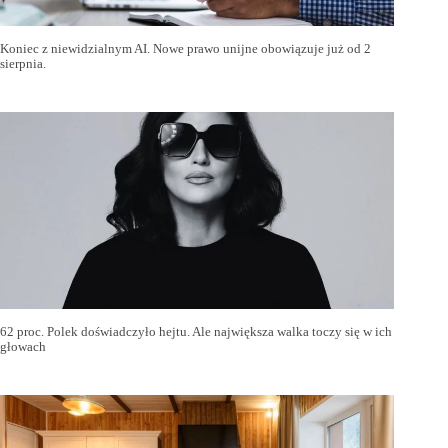
Koniec z niewidzialnym AI. Nowe prawo unijne obowiązuje już od 2
sierpnia.
62 proc. Polek doświadczyło hejtu. Ale największa walka toczy się w ich
głowach