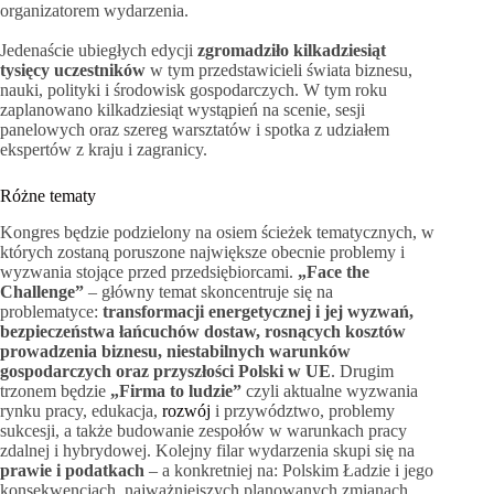
organizatorem wydarzenia.
Jedenaście ubiegłych edycji
zgromadziło kilkadziesiąt
tysięcy uczestników
w tym przedstawicieli świata biznesu,
nauki, polityki i środowisk gospodarczych. W tym roku
zaplanowano kilkadziesiąt wystąpień na scenie, sesji
panelowych oraz szereg warsztatów i spotka z udziałem
ekspertów z kraju i zagranicy.
Różne tematy
Kongres będzie podzielony na osiem ścieżek tematycznych, w
których zostaną poruszone największe obecnie problemy i
wyzwania stojące przed przedsiębiorcami.
„Face the
Challenge”
– główny temat skoncentruje się na
problematyce:
transformacji energetycznej i jej wyzwań,
bezpieczeństwa łańcuchów dostaw, rosnących kosztów
prowadzenia biznesu, niestabilnych warunków
gospodarczych oraz przyszłości Polski w UE
. Drugim
trzonem będzie
„Firma to ludzie”
czyli aktualne wyzwania
rynku pracy, edukacja,
rozwój
i przywództwo, problemy
sukcesji, a także budowanie zespołów w warunkach pracy
zdalnej i hybrydowej. Kolejny filar wydarzenia skupi się na
prawie i podatkach
– a konkretniej na: Polskim Ładzie i jego
konsekwencjach, najważniejszych planowanych zmianach