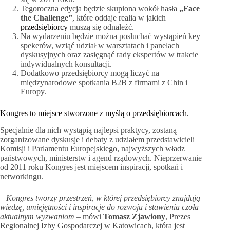
Tegoroczna edycja będzie skupiona wokół hasła
„Face
the Challenge”
, które oddaje realia w jakich
przedsiębiorcy
muszą się odnaleźć.
Na wydarzeniu będzie można posłuchać wystąpień key
spekerów, wziąć udział w warsztatach i panelach
dyskusyjnych oraz zasięgnąć rady ekspertów w trakcie
indywidualnych konsultacji.
Dodatkowo przedsiębiorcy mogą liczyć na
międzynarodowe spotkania B2B z firmami z Chin i
Europy.
Kongres to miejsce stworzone z myślą o przedsiębiorcach.
Specjalnie dla nich wystąpią najlepsi praktycy, zostaną
zorganizowane dyskusje i debaty z udziałem przedstawicieli
Komisji i Parlamentu Europejskiego, najwyższych władz
państwowych, ministerstw i agend rządowych. Nieprzerwanie
od 2011 roku Kongres jest miejscem inspiracji, spotkań i
networkingu.
– Kongres tworzy przestrzeń, w której przedsiębiorcy znajdują
wiedzę, umiejętności i inspiracje do rozwoju i stawienia czoła
aktualnym wyzwaniom –
mówi
Tomasz Zjawiony
, Prezes
Regionalnej Izby Gospodarczej w Katowicach, która jest