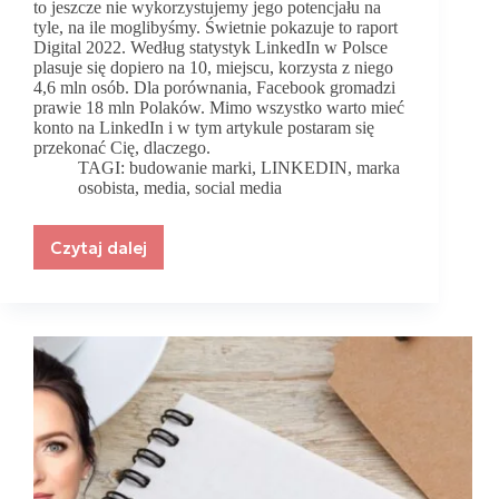
to jeszcze nie wykorzystujemy jego potencjału na
tyle, na ile moglibyśmy. Świetnie pokazuje to raport
Digital 2022. Według statystyk LinkedIn w Polsce
plasuje się dopiero na 10, miejscu, korzysta z niego
4,6 mln osób. Dla porównania, Facebook gromadzi
prawie 18 mln Polaków. Mimo wszystko warto mieć
konto na LinkedIn i w tym artykule postaram się
przekonać Cię, dlaczego.
TAGI:
budowanie marki
,
LINKEDIN
,
marka
osobista
,
media
,
social media
Czytaj dalej
Dlaczego
warto
mieć
LinkedIn?
Jak
możesz
go
wykorzystać?