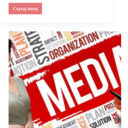
Czytaj dalej
Siła
i
moc,
czyli
wiosenna
sesja
wizerunkowa
Europejskiego
Klubu
Kobiet
Biznesu