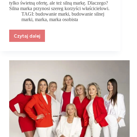
tylko świetną ofertę, ale też silną markę. Dlaczego?
Silna marka przynosi szereg korzyści właścicielowi.
TAGI:
budowanie marki
,
budowanie silnej
marki
,
marka
,
marka osobista
Czytaj dalej
7
powodów,
dla
których
warto
zadbać
o
budowanie
silnej
marki