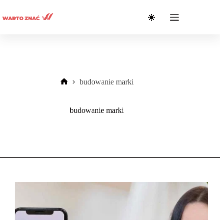
Przejdź
do
treści
budowanie marki
Strona
główna
budowanie marki