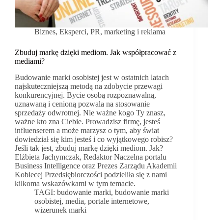
Biznes
,
Eksperci
,
PR, marketing i reklama
Zbuduj markę dzięki mediom. Jak współpracować z
mediami?
Budowanie marki osobistej jest w ostatnich latach
najskuteczniejszą metodą na zdobycie przewagi
konkurencyjnej. Bycie osobą rozpoznawalną,
uznawaną i cenioną pozwala na stosowanie
sprzedaży odwrotnej. Nie ważne kogo Ty znasz,
ważne kto zna Ciebie. Prowadzisz firmę, jesteś
influenserem a może marzysz o tym, aby świat
dowiedział się kim jesteś i co wyjątkowego robisz?
Jeśli tak jest, zbuduj markę dzięki mediom. Jak?
Elżbieta Jachymczak, Redaktor Naczelna portalu
Business Intelligence oraz Prezes Zarządu Akademii
Kobiecej Przedsiębiorczości podzieliła się z nami
kilkoma wskazówkami w tym temacie.
TAGI:
budowanie marki
,
budowanie marki
osobistej
,
media
,
portale internetowe
,
wizerunek marki