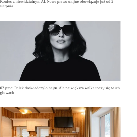
Koniec z niewidzialnym AI. Nowe prawo unijne obowiązuje już od 2
sierpnia.
62 proc. Polek doświadczyło hejtu. Ale największa walka toczy się w ich
głowach