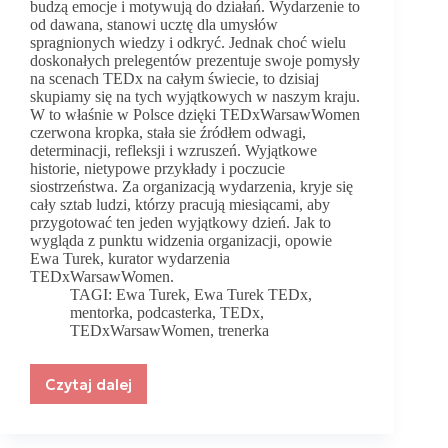
budzą emocje i motywują do działań. Wydarzenie to
od dawana, stanowi ucztę dla umysłów
spragnionych wiedzy i odkryć. Jednak choć wielu
doskonałych prelegentów prezentuje swoje pomysły
na scenach TEDx na całym świecie, to dzisiaj
skupiamy się na tych wyjątkowych w naszym kraju.
W to właśnie w Polsce dzięki TEDxWarsawWomen
czerwona kropka, stała sie źródłem odwagi,
determinacji, refleksji i wzruszeń. Wyjątkowe
historie, nietypowe przykłady i poczucie
siostrzeństwa. Za organizacją wydarzenia, kryje się
cały sztab ludzi, którzy pracują miesiącami, aby
przygotować ten jeden wyjątkowy dzień. Jak to
wygląda z punktu widzenia organizacji, opowie
Ewa Turek, kurator wydarzenia
TEDxWarsawWomen.
TAGI:
Ewa Turek
,
Ewa Turek TEDx
,
mentorka
,
podcasterka
,
TEDx
,
TEDxWarsawWomen
,
trenerka
Czytaj dalej
Sukces
TEDxWarsawWomen
wynika