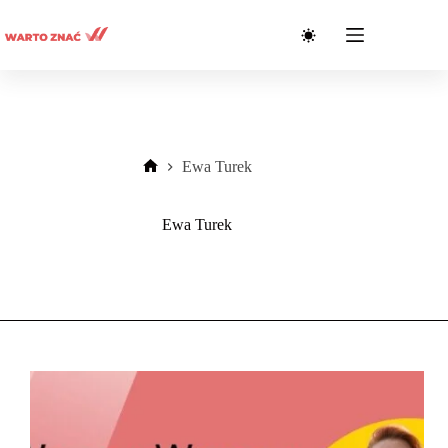
Przejdź
do
treści
Ewa Turek
Strona
główna
Ewa Turek