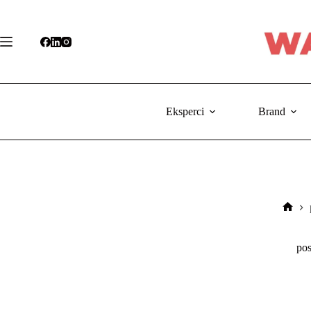
Przejdź
do
treści
Eksperci
Brand
Stron
głów
pos