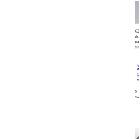
62
do
na
si
St
sw