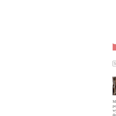
Ma
po
wy
do