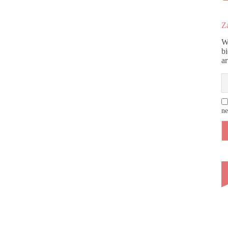
Za
W
b
a
ne