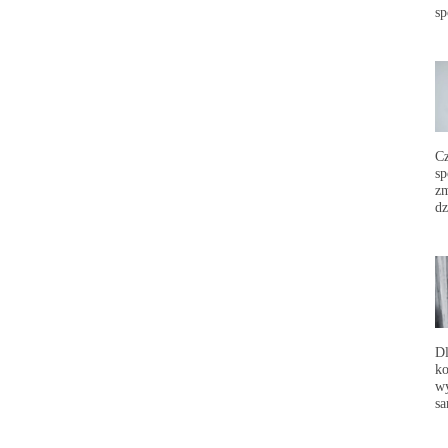
sp
C
sp
zm
dz
Dl
ko
wy
sa