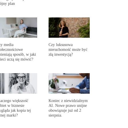
ójny plan
zy media
Czy luksusowa
ołecznościowe
nieruchomość może być
ieniają sposób, w jaki
złą inwestycją?
ieci uczą się mówić?
aczego większość
Koniec z niewidzialnym
biet w biznesie
AI. Nowe prawo unijne
gląda jak kopia tej
obowiązuje już od 2
mej marki?
sierpnia.