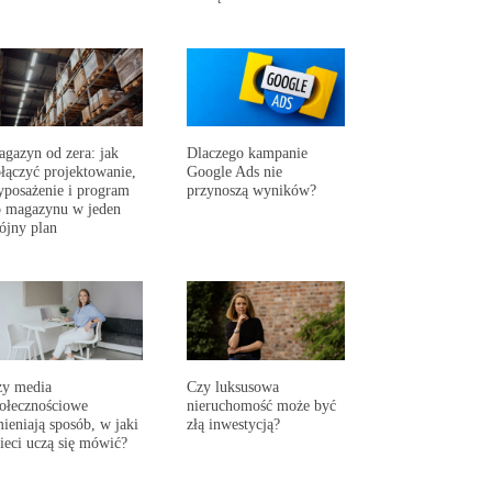
gazyn od zera: jak
Dlaczego kampanie
łączyć projektowanie,
Google Ads nie
posażenie i program
przynoszą wyników?
 magazynu w jeden
ójny plan
zy media
Czy luksusowa
ołecznościowe
nieruchomość może być
ieniają sposób, w jaki
złą inwestycją?
ieci uczą się mówić?