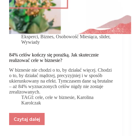
Eksperci
,
Biznes
,
Osobowość Miesiąca
,
slider
,
Wywiady
84% celów kończy się porażką. Jak skutecznie
realizować cele w biznesie?
W biznesie nie chodzi o to, by działać więcej. Chodzi
o to, by działać mądrzej, precyzyjniej i w sposób
ukierunkowany na efekt. Tymczasem dane są brutalne
– aż 84% wyznaczonych celów nigdy nie zostaje
zrealizowanych.
TAGI:
cele
,
cele w biznesie
,
Karolina
Karolczak
Czytaj dalej
84%
celów
kończy