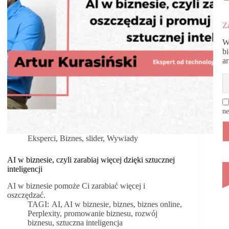
zrobić
dobrze?
Za
Część
1.
W
b
a
ne
Eksperci
,
Biznes
,
slider
,
Wywiady
AI w biznesie, czyli zarabiaj więcej dzięki sztucznej
inteligencji
AI w biznesie pomoże Ci zarabiać więcej i
oszczędzać.
TAGI:
AI
,
AI w biznesie
,
biznes
,
biznes online
,
Perplexity
,
promowanie biznesu
,
rozwój
biznesu
,
sztuczna inteligencja