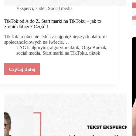
Eksperci
,
slider
,
Social media
TikTok od A do Z. Start marki na TikToku – jak to
zrobić dobrze? Część 1.
TikTok to obecnie jedna z najpotężniejszych platform
społecznościowych na świecie,…
TAGI:
algorytm
,
algorytm tiktok
,
Olga Budzik
,
social media
,
Start marki na TikToku
,
tiktok
Czytaj dalej
TikTok
od
A
do
Z.
Start
marki
na
TikToku
–
jak
to