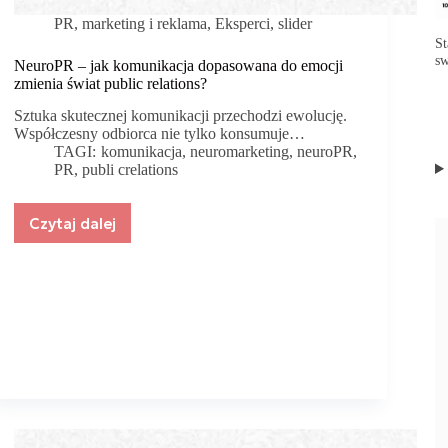
PR, marketing i reklama
,
Eksperci
,
slider
St
sw
NeuroPR – jak komunikacja dopasowana do emocji
zmienia świat public relations?
Sztuka skutecznej komunikacji przechodzi ewolucję.
Współczesny odbiorca nie tylko konsumuje…
TAGI:
komunikacja
,
neuromarketing
,
neuroPR
,
PR
,
publi crelations
Czytaj dalej
NeuroPR
–
jak
komunikacja
dopasowana
do
emocji
zmienia
świat
public
relations?