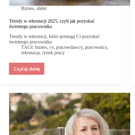
Biznes
,
slider
Trendy w rekrutacji 2025, czyli jak pozyskać
świetnego pracownika
Trendy w rekrutacji, które pomogą Ci pozyskać
świetnego pracownika
TAGI:
biznes
,
cv
,
pracowdawcy
,
pracownicy
,
rekrutacja
,
rynek pracy
Czytaj dalej
Trendy
w
rekrutacji
2025,
czyli
jak
pozyskać
świetnego
pracownika