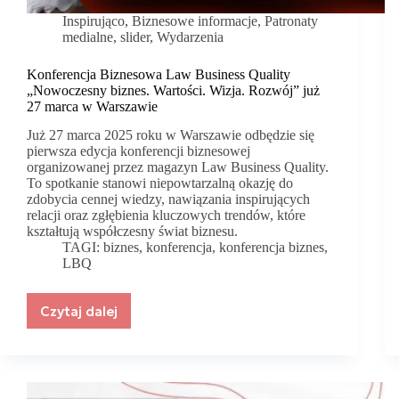
Inspirująco
,
Biznesowe informacje
,
Patronaty
medialne
,
slider
,
Wydarzenia
Konferencja Biznesowa Law Business Quality
„Nowoczesny biznes. Wartości. Wizja. Rozwój” już
27 marca w Warszawie
Już 27 marca 2025 roku w Warszawie odbędzie się
pierwsza edycja konferencji biznesowej
organizowanej przez magazyn Law Business Quality.
To spotkanie stanowi niepowtarzalną okazję do
zdobycia cennej wiedzy, nawiązania inspirujących
relacji oraz zgłębienia kluczowych trendów, które
kształtują współczesny świat biznesu.
TAGI:
biznes
,
konferencja
,
konferencja biznes
,
LBQ
Czytaj dalej
Konferencja
Biznesowa
Law
Business
Quality