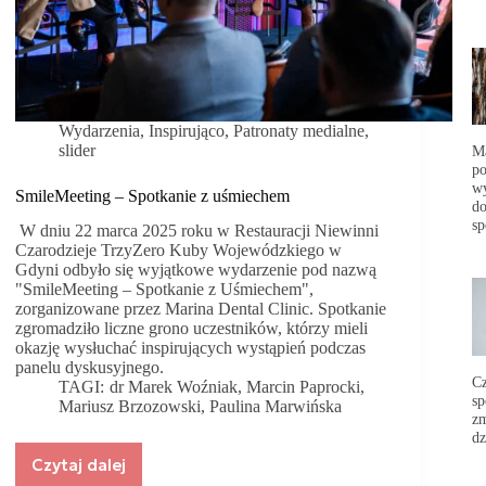
Wydarzenia
,
Inspirująco
,
Patronaty medialne
,
slider
Ma
po
wy
SmileMeeting – Spotkanie z uśmiechem
do
sp
W dniu 22 marca 2025 roku w Restauracji Niewinni
Czarodzieje TrzyZero Kuby Wojewódzkiego w
Gdyni odbyło się wyjątkowe wydarzenie pod nazwą
"SmileMeeting – Spotkanie z Uśmiechem",
zorganizowane przez Marina Dental Clinic. Spotkanie
zgromadziło liczne grono uczestników, którzy mieli
okazję wysłuchać inspirujących wystąpień podczas
panelu dyskusyjnego.
C
TAGI:
dr Marek Woźniak
,
Marcin Paprocki
,
sp
Mariusz Brzozowski
,
Paulina Marwińska
zm
dz
Czytaj dalej
SmileMeeting