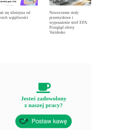
ań się silniejsza od
Nowoczesne stoły
oich wątpliwości
przemysłowe i
wyposażenie stref EPA:
Przegląd oferty
Varidesko
Jesteś zadowolony
z naszej pracy?