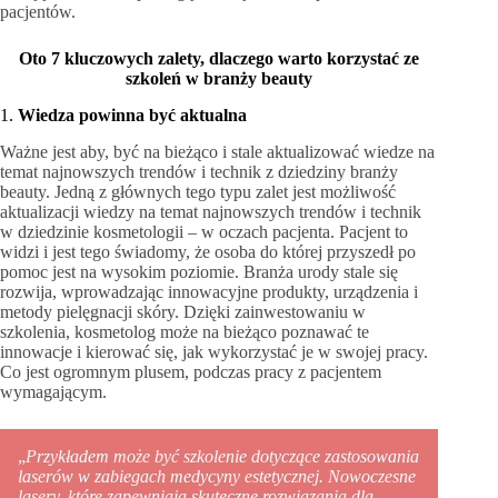
pacjentów.
Oto 7 kluczowych zalety, dlaczego warto korzystać ze
szkoleń w branży beauty
1.
Wiedza powinna być aktualna
Ważne jest aby, być na bieżąco i stale aktualizować wiedze na
temat najnowszych trendów i technik z dziedziny branży
beauty. Jedną z głównych tego typu zalet jest możliwość
aktualizacji wiedzy na temat najnowszych trendów i technik
w dziedzinie kosmetologii – w oczach pacjenta. Pacjent to
widzi i jest tego świadomy, że osoba do której przyszedł po
pomoc jest na wysokim poziomie. Branża urody stale się
rozwija, wprowadzając innowacyjne produkty, urządzenia i
metody pielęgnacji skóry. Dzięki zainwestowaniu w
szkolenia, kosmetolog może na bieżąco poznawać te
innowacje i kierować się, jak wykorzystać je w swojej pracy.
Co jest ogromnym plusem, podczas pracy z pacjentem
wymagającym.
„
Przykładem może być szkolenie dotyczące zastosowania
laserów w zabiegach medycyny estetycznej. Nowoczesne
lasery, które zapewniają skuteczne rozwiązania dla