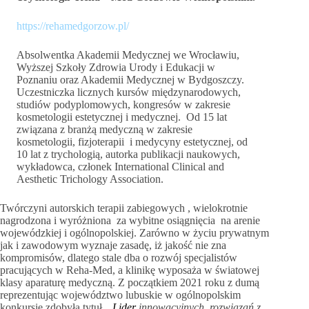
https://rehamedgorzow.pl/
Absolwentka Akademii Medycznej we Wrocławiu,
Wyższej Szkoły Zdrowia Urody i Edukacji w
Poznaniu oraz Akademii Medycznej w Bydgoszczy.
Uczestniczka licznych kursów międzynarodowych,
studiów podyplomowych, kongresów w zakresie
kosmetologii estetycznej i medycznej. Od 15 lat
związana z branżą medyczną w zakresie
kosmetologii, fizjoterapii i medycyny estetycznej, od
10 lat z trychologią, autorka publikacji naukowych,
wykładowca, członek International Clinical and
Aesthetic Trichology Association.
Twórczyni autorskich terapii zabiegowych , wielokrotnie
nagrodzona i wyróżniona za wybitne osiągnięcia na arenie
wojewódzkiej i ogólnopolskiej. Zarówno w życiu prywatnym
jak i zawodowym wyznaje zasadę, iż jakość nie zna
kompromisów, dlatego stale dba o rozwój specjalistów
pracujących w Reha-Med, a klinikę wyposaża w światowej
klasy aparaturę medyczną. Z początkiem 2021 roku z dumą
reprezentując województwo lubuskie w ogólnopolskim
konkursie zdobyła tytuł „
Lider
innowacyjnych rozwiązań z