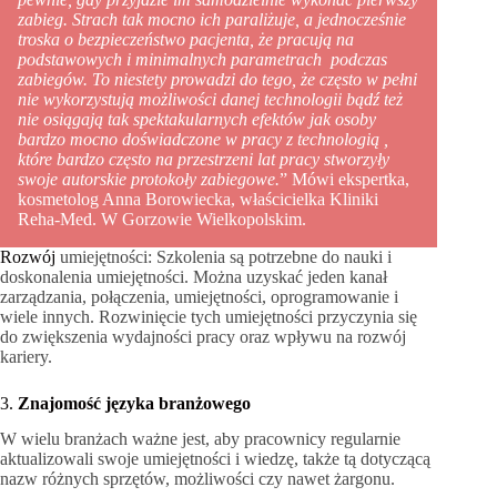
zabieg. Strach tak mocno ich paraliżuje, a jednocześnie
troska o bezpieczeństwo pacjenta, że pracują na
podstawowych i minimalnych parametrach podczas
zabiegów. To niestety prowadzi do tego, że często w pełni
nie wykorzystują możliwości danej technologii bądź też
nie osiągają tak spektakularnych efektów jak osoby
bardzo mocno doświadczone w pracy z technologią ,
które bardzo często na przestrzeni lat pracy stworzyły
swoje autorskie protokoły zabiegowe.
” Mówi ekspertka,
kosmetolog Anna Borowiecka, właścicielka Kliniki
Reha-Med. W Gorzowie Wielkopolskim.
Rozwój
umiejętności: Szkolenia są potrzebne do nauki i
doskonalenia umiejętności. Można uzyskać jeden kanał
zarządzania, połączenia, umiejętności, oprogramowanie i
wiele innych. Rozwinięcie tych umiejętności przyczynia się
do zwiększenia wydajności pracy oraz wpływu na rozwój
kariery.
3.
Znajomość języka branżowego
W wielu branżach ważne jest, aby pracownicy regularnie
aktualizowali swoje umiejętności i wiedzę, także tą dotyczącą
nazw różnych sprzętów, możliwości czy nawet żargonu.