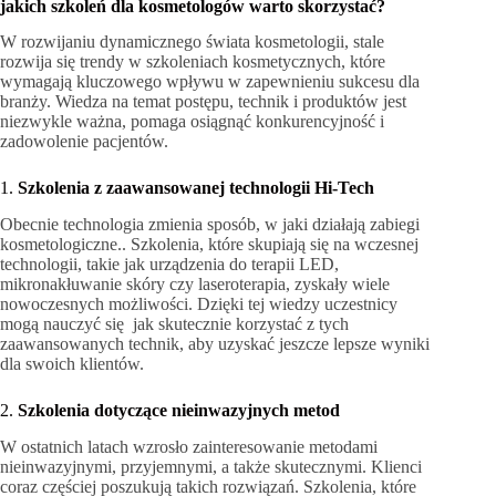
jakich szkoleń dla kosmetologów warto skorzystać?
W rozwijaniu dynamicznego świata kosmetologii, stale
rozwija się trendy w szkoleniach kosmetycznych, które
wymagają kluczowego wpływu w zapewnieniu sukcesu dla
branży. Wiedza na temat postępu, technik i produktów jest
niezwykle ważna, pomaga osiągnąć konkurencyjność i
zadowolenie pacjentów.
1.
Szkolenia z zaawansowanej technologii Hi-Tech
Obecnie technologia zmienia sposób, w jaki działają zabiegi
kosmetologiczne.. Szkolenia, które skupiają się na wczesnej
technologii, takie jak urządzenia do terapii LED,
mikronakłuwanie skóry czy laseroterapia, zyskały wiele
nowoczesnych możliwości. Dzięki tej wiedzy uczestnicy
mogą nauczyć się jak skutecznie korzystać z tych
zaawansowanych technik, aby uzyskać jeszcze lepsze wyniki
dla swoich klientów.
2.
Szkolenia dotyczące nieinwazyjnych metod
W ostatnich latach wzrosło zainteresowanie metodami
nieinwazyjnymi, przyjemnymi, a także skutecznymi. Klienci
coraz częściej poszukują takich rozwiązań. Szkolenia, które