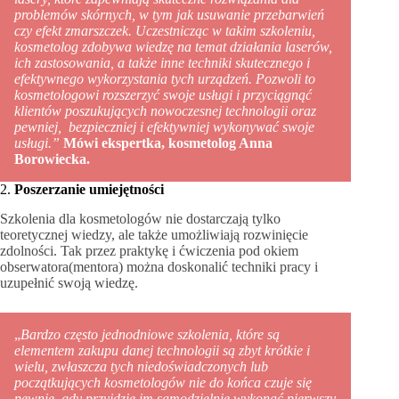
problemów skórnych, w tym jak usuwanie przebarwień
czy efekt zmarszczek. Uczestnicząc w takim szkoleniu,
kosmetolog zdobywa wiedzę na temat działania laserów,
ich zastosowania, a także inne techniki skutecznego i
efektywnego wykorzystania tych urządzeń. Pozwoli to
kosmetologowi rozszerzyć swoje usługi i przyciągnąć
klientów poszukujących nowoczesnej technologii oraz
pewniej, bezpieczniej i efektywniej wykonywać swoje
usługi.”
Mówi ekspertka, kosmetolog Anna
Borowiecka.
2.
Poszerzanie umiejętności
Szkolenia dla kosmetologów nie dostarczają tylko
teoretycznej wiedzy, ale także umożliwiają rozwinięcie
zdolności. Tak przez praktykę i ćwiczenia pod okiem
obserwatora(mentora) można doskonalić techniki pracy i
uzupełnić swoją wiedzę.
„
Bardzo często jednodniowe szkolenia, które są
elementem zakupu danej technologii są zbyt krótkie i
wielu, zwłaszcza tych niedoświadczonych lub
początkujących kosmetologów nie do końca czuje się
pewnie, gdy przyjdzie im samodzielnie wykonać pierwszy