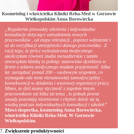
Kosmetolog i właścicielka Kliniki Reha-Med w Gorzowie
Wielkopolskim Anna Borowiecka
„Regularnie prowadzę szkolenia i indywidualne
konsultacje dotyczące zatrudniania nowych
pracowników , od etapu rekrutacji , poprzez wdrożenie i
aż do weryfikacji umiejętności danego pracownika . Z
racji tego, że prócz wykształcenia medycznego
ukończyłam również studia menadżerskie i zanim
otworzyłam klinikę to pełniąc stanowisko dyrektora w
firmie z sektora medycznego miałam przyjemność kilka
lat zarządzać ponad 200 – osobowym zespołem, co
wymagało ode mnie niesamowitej samodyscypliny ,
konsekwencji w działaniu i wzorowej organizacji pracy.
Mimo, że dziś mamy styczność z zupełnie innym
pracownikiem niż kilka lat temu , to jednak pewne
zasady pozostają niezmienne i chętnie dziele się tą
wiedzą podczas indywidualnych konsultacji i szkoleń”
Mówi ekspertka, kosmetolog Anna Borowiecka,
właścicielka Kliniki Reha-Med. W Gorzowie
Wielkopolskim.
7.
Zwiększenie produktywności