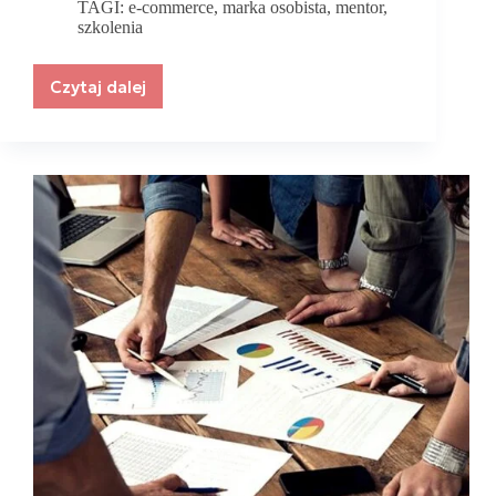
TAGI:
e-commerce
,
marka osobista
,
mentor
,
szkolenia
Czytaj dalej
Kursy
online
z
certyfikatem
–
nowoczesny
sposób
na
rozwój
kariery