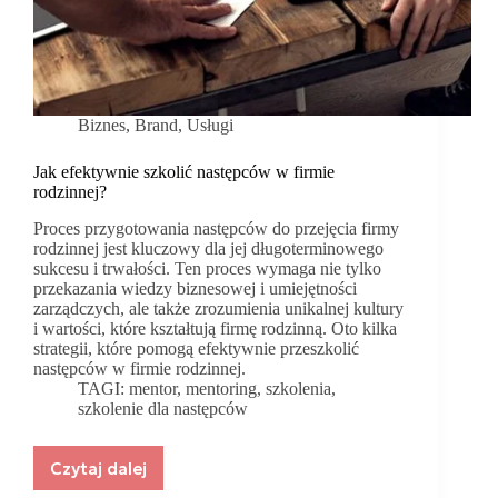
Biznes
,
Brand
,
Usługi
Jak efektywnie szkolić następców w firmie
rodzinnej?
Proces przygotowania następców do przejęcia firmy
rodzinnej jest kluczowy dla jej długoterminowego
sukcesu i trwałości. Ten proces wymaga nie tylko
przekazania wiedzy biznesowej i umiejętności
zarządczych, ale także zrozumienia unikalnej kultury
i wartości, które kształtują firmę rodzinną. Oto kilka
strategii, które pomogą efektywnie przeszkolić
następców w firmie rodzinnej.
TAGI:
mentor
,
mentoring
,
szkolenia
,
szkolenie dla następców
Czytaj dalej
Jak