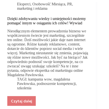
Eksperci
,
Osobowość Miesiąca
,
PR,
marketing i reklama
Dzięki zdobywaniu wiedzy i umiejętności możemy
pomagać innym w osiąganiu ich celów! Wywiad
Nieodłącznym elementem prowadzenia biznesu we
współczesnym świecie jest marketing, szczególnie
ten online. Dziś możliwości jakie daje nam internet
są ogromne. Różne kanały reklamowe, content,
dotarcie do klientów poprzez social media i wiele
więcej. Marketing nieustannie się zmienia, pojawiają
się różne nowe możliwości. Jak być na bieżąco? Jak
odpowiednio podnosić swoje kompetencje, na co
zwracać uwagę szukając szkoleń? Na te i inne
pytania, odpowie ekspertka od marketingu online
Magdalena Pawłowska.
TAGI:
kampania wow
,
magdalena
Pawłowska
,
podnoszenie kompetencji
,
szkolenia
Czytaj dalej
Dzięki
zdobywaniu