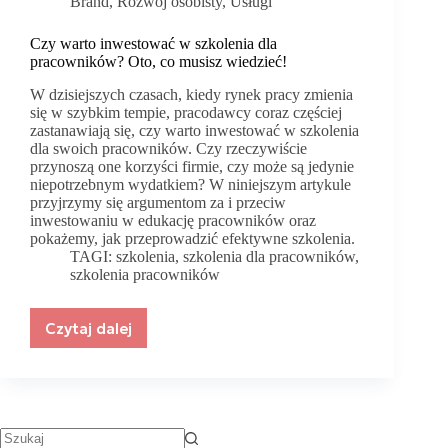
Brand
,
Rozwój osobisty
,
Usługi
Czy warto inwestować w szkolenia dla
pracowników? Oto, co musisz wiedzieć!
W dzisiejszych czasach, kiedy rynek pracy zmienia
się w szybkim tempie, pracodawcy coraz częściej
zastanawiają się, czy warto inwestować w szkolenia
dla swoich pracowników. Czy rzeczywiście
przynoszą one korzyści firmie, czy może są jedynie
niepotrzebnym wydatkiem? W niniejszym artykule
przyjrzymy się argumentom za i przeciw
inwestowaniu w edukację pracowników oraz
pokażemy, jak przeprowadzić efektywne szkolenia.
TAGI:
szkolenia
,
szkolenia dla pracowników
,
szkolenia pracowników
Czytaj dalej
Czy
warto
inwestować
w
szkolenia
dla