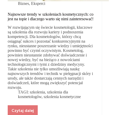
Biznes
,
Eksperci
Najnowsze trendy w szkoleniach kosmetycznych: co
jest na topie i dlaczego warto się nimi zainteresować!
W rozwijającym się świecie kosmetologii, kluczowe
są szkolenia dla rozwoju kariery i podnoszenia
kompetencji. Dla kosmetologów, którzy chcą
osiągnąć sukces i pozostać konkurencyjnymi na
rynku, nieustanne poszerzanie wiedzy i umiejętności
powinno być czymś oczywistym. Kosmetolog,
powinien nieustannie zdobywać doświadczenie i
nowej wiedzy, być na bieżąco z nowościami
technologicznymi i tymi z dziedziny medycyny.
Takie szkolenia nie tylko umożliwiają naukę
najnowszych trendów i technik w pielęgnacji skóry i
urody, ale także dostarczają cennych narzędzi i
doświadczeń, które mogą zwiększyć potencjał
rozwoju.
TAGI:
szkolenia
,
szkolenia dla
kosmetologów
,
szkolenia kosmetyczne
Czytaj dalej
Najnowsze