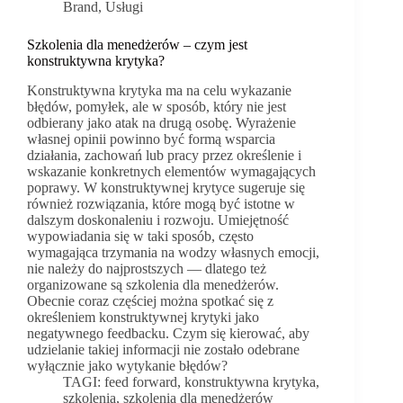
Brand
,
Usługi
Szkolenia dla menedżerów – czym jest
konstruktywna krytyka?
Konstruktywna krytyka ma na celu wykazanie
błędów, pomyłek, ale w sposób, który nie jest
odbierany jako atak na drugą osobę. Wyrażenie
własnej opinii powinno być formą wsparcia
działania, zachowań lub pracy przez określenie i
wskazanie konkretnych elementów wymagających
poprawy. W konstruktywnej krytyce sugeruje się
również rozwiązania, które mogą być istotne w
dalszym doskonaleniu i rozwoju. Umiejętność
wypowiadania się w taki sposób, często
wymagająca trzymania na wodzy własnych emocji,
nie należy do najprostszych — dlatego też
organizowane są szkolenia dla menedżerów.
Obecnie coraz częściej można spotkać się z
określeniem konstruktywnej krytyki jako
negatywnego feedbacku. Czym się kierować, aby
udzielanie takiej informacji nie zostało odebrane
wyłącznie jako wytykanie błędów?
TAGI:
feed forward
,
konstruktywna krytyka
,
szkolenia
,
szkolenia dla menedżerów