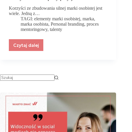
Korzyści ze zbudowania silnej marki osobistej jest
wiele. Jedną z…
TAGI:
elementy marki osobistej
,
marka
,
marka osobista
,
Personal branding
,
proces
mentoringowy
,
talenty
Czytaj dalej
Jak
zbudować
silną
markę
osobistą
opartą
na
własnych
talentach
i
predyspozycjach?