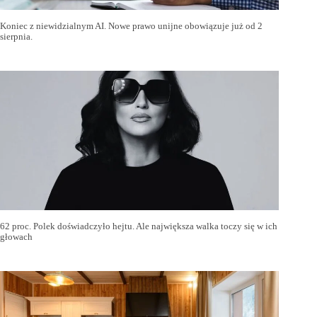
Koniec z niewidzialnym AI. Nowe prawo unijne obowiązuje już od 2
sierpnia.
62 proc. Polek doświadczyło hejtu. Ale największa walka toczy się w ich
głowach