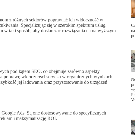
mom z różnych sektorów poprawiać ich widoczność w
ukiwania. Specjalizując się w szerokim spektrum usług
Cz
na
m w taki sposób, aby dostarczać rozwiązania na najwyższym
p
towych pod kątem SEO, co obejmuje zarówno aspekty
są na poprawę widoczności serwisu w organicznych wynikach
No
szybkość jej ładowania oraz przystosowanie do urządzeń
pr
wy
Pr
Va
 w Google Ads. Są one dostosowywane do specyficznych
ć reklam i maksymalizację ROI.