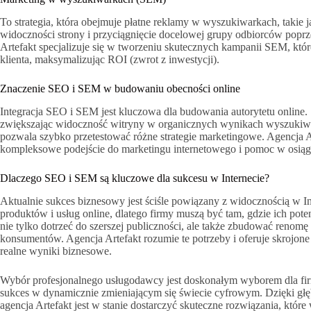
To strategia, która obejmuje płatne reklamy w wyszukiwarkach, takie
widoczności strony i przyciągnięcie docelowej grupy odbiorców pop
Artefakt specjalizuje się w tworzeniu skutecznych kampanii SEM, któ
klienta, maksymalizując ROI (zwrot z inwestycji).
Znaczenie SEO i SEM w budowaniu obecności online
Integracja SEO i SEM jest kluczowa dla budowania autorytetu online
zwiększając widoczność witryny w organicznych wynikach wyszukiw
pozwala szybko przetestować różne strategie marketingowe. Agencja A
kompleksowe podejście do marketingu internetowego i pomoc w osi
Dlaczego SEO i SEM są kluczowe dla sukcesu w Internecie?
Aktualnie sukces biznesowy jest ściśle powiązany z widocznością w I
produktów i usług online, dlatego firmy muszą być tam, gdzie ich pote
nie tylko dotrzeć do szerszej publiczności, ale także zbudować renom
konsumentów. Agencja Artefakt rozumie te potrzeby i oferuje skrojone
realne wyniki biznesowe.
Wybór profesjonalnego usługodawcy jest doskonałym wyborem dla firm
sukces w dynamicznie zmieniającym się świecie cyfrowym. Dzięki gł
agencja Artefakt jest w stanie dostarczyć skuteczne rozwiązania, któr