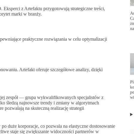
Eksperci z Artefaktu przygotowują strategiczne treści,
Au
torytet marki w branży.
Ca
zn
na
pewniające praktyczne rozwiązania w celu optymalizacji
nowaniu. Artefakt oferuje szczegółowe analizy, dzięki
Pl
ko
po
t jej zespół — grupa wykwalifikowanych specjalistów z
wi
ko śledzą najnowsze trendy i zmiany w algorytmach
 pozwalają na skuteczną realizację strategii
 po duże korporacje, co pozwala na elastyczne dostosowanie
żliwe staje się zwiększanie widoczności partnerów w