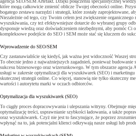
agencja SEO/SEM Artefakt. Dzięki połączeniu specjalistycznej wiedzy
które mogą całkowicie zmienić oblicze Twojej obecności online. Przys
bogatego zestawu narzędzi i strategii, które zostały zaprojektowane,
Niezależnie od tego, czy Twoim celem jest zwiększenie organicznego r
wyszukiwania, czy też efektywniejsze dotarcie do wybranej grupy od
dysponuje wiedzą oraz doświadczeniem niezbędnymi, aby pomóc Ci osią
kompleksowe podejście do SEO i SEM może stać się kluczem do sukce
Wprowadzenie do SEO/SEM
Czy zastanawialiście się kiedyś, jak ważna jest widoczność Waszej s
To obecnie jedno z najważniejszych zagadnień, ponieważ budowanie siln
sukcesu biznesowego oraz wizerunkowego. W tym obszarze agencja A
usługi w zakresie optymalizacji dla wyszukiwarek (SEO) i marketing
skutecznej strategii online. Co więcej, stanowią nie tylko skuteczny 
wartości i autorytetu marki w oczach odbiorców.
Optymalizacja dla wyszukiwarek (SEO)
To ciągły proces dopracowywania i ulepszania witryny. Obejmuje mię
optymalizację treści, usprawnianie szybkości ładowania, a także pop
oraz wyszukiwarek. Czyż nie jest to fascynujące, że poprzez zrozumi
wpłynąć na to, jak potencjalni klienci odkrywają nasze usługi lub pro
Marketing w wyszukiwarkach (SEM)