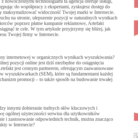
 z nowoczesnymi technologiami ta agencja oferuje usługi,
tępując do współpracy z ekspertami, zyskujesz dostęp do
 aby maksymalizować widoczność Twojej marki w Internecie.
uchu na stronie, ulepszenie pozycji w naturalnych wynikach
biorców poprzez płatne kampanie reklamowe, Artefakt
gnąć te cele. W tym artykule przyjrzymy się bliżej, jak
su Twojej firmy w Internecie.
trony internetowej w organicznych wynikach wyszukiwania?
ej pozycji online jest dziś niezbędne do osiągnięcia
rtefakt jest cennym partnerem, oferującym zaawansowane
u w wyszukiwarkach (SEM), które są fundamentami każdej
mechanizm promocji – to także sposób na budowanie trwałej
dzy innymi dobieranie trafnych słów kluczowych i
rawę ogólnej użyteczności serwisu dla użytkowników
enie i zastosowanie odpowiednich technik, można znacząco
dukty w Internecie?