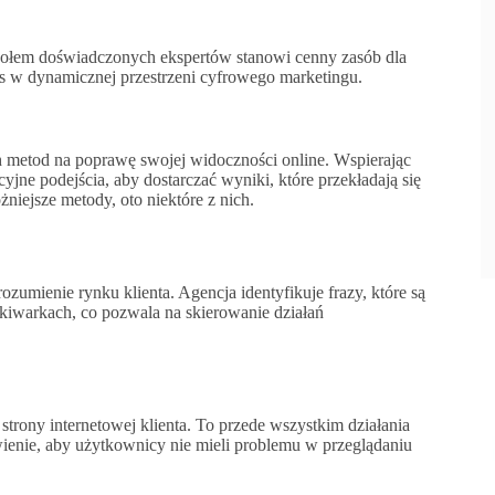
połem doświadczonych ekspertów stanowi cenny zasób dla
es w dynamicznej przestrzeni cyfrowego marketingu.
h metod na poprawę swojej widoczności online. Wspierając
jne podejścia, aby dostarczać wyniki, które przekładają się
óżniejsze metody, oto niektóre z nich.
zumienie rynku klienta. Agencja identyfikuje frazy, które są
kiwarkach, co pozwala na skierowanie działań
strony internetowej klienta. To przede wszystkim działania
ienie, aby użytkownicy nie mieli problemu w przeglądaniu