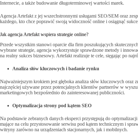
Internecie, a także budowanie długoterminowej wartości marek.
Agencja Artefakt z jej wszechstronnymi usługami SEO/SEM oraz zes
każdego, kto chce poprawić swoją widoczność online i osiągnąć sukc
Jak agencja Artefakt wspiera strategie online?
Przede wszystkim stanowi oparcie dla firm poszukujących skutecznyc
wybrane strategie, agencja wykorzystuje sprawdzone metody i innowacy
na realny sukces biznesowy. Artefakt realizuje te cele, sięgając po najr
Analiza słów kluczowych i badanie rynku
Najważniejszym krokiem jest głęboka analiza słów kluczowych oraz zro
najczęściej używane przez potencjalnych klientów partnerów w wyszu
marketingowych bezpośrednio do zainteresowanej publiczności.
Optymalizacja strony pod kątem SEO
Na podstawie zebranych danych eksperci przystępują do optymalizacji 
mające na celu przystosowanie serwisu pod kątem technicznym i spraw
witryny zarówno na urządzeniach stacjonarnych, jak i mobilnych.