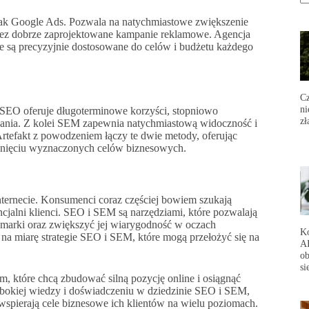
 jak Google Ads. Pozwala na natychmiastowe zwiększenie
rzez dobrze zaprojektowane kampanie reklamowe. Agencja
re są precyzyjnie dostosowane do celów i budżetu każdego
Cz
ni
. SEO oferuje długoterminowe korzyści, stopniowo
zł
ania. Z kolei SEM zapewnia natychmiastową widoczność i
rtefakt z powodzeniem łączy te dwie metody, oferując
ągnięciu wyznaczonych celów biznesowych.
nternecie. Konsumenci coraz częściej bowiem szukają
ncjalni klienci. SEO i SEM są narzędziami, które pozwalają
ę marki oraz zwiększyć jej wiarygodność w oczach
Ko
 na miarę strategie SEO i SEM, które mogą przełożyć się na
AI
ob
si
, które chcą zbudować silną pozycję online i osiągnąć
ębokiej wiedzy i doświadczeniu w dziedzinie SEO i SEM,
e wspierają cele biznesowe ich klientów na wielu poziomach.