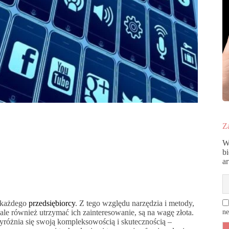
Za
W
b
a
a każdego
przedsiębiorcy
. Z tego względu narzędzia i metody,
 ale również utrzymać ich zainteresowanie, są na wagę złota.
ne
yróżnia się swoją kompleksowością i skutecznością –