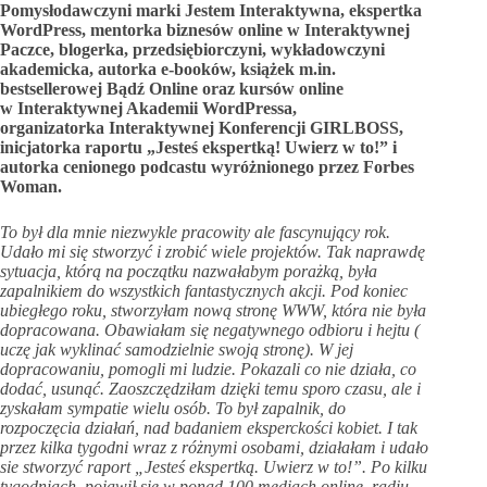
Pomysłodawczyni marki Jestem Interaktywna, ekspertka
WordPress, mentorka biznesów online w Interaktywnej
Paczce, blogerka, przedsiębiorczyni, wykładowczyni
akademicka, autorka e-booków, książek m.in.
bestsellerowej Bądź Online oraz kursów online
w Interaktywnej Akademii WordPressa,
organizatorka Interaktywnej Konferencji GIRLBOSS,
inicjatorka raportu „Jesteś ekspertką! Uwierz w to!” i
autorka cenionego podcastu wyróżnionego przez Forbes
Woman.
To był dla mnie niezwykle pracowity ale fascynujący rok.
Udało mi si
ę
stworzyć i zrobić wiele projektów. Tak naprawdę
sytuacja, którą na początku nazwałabym porażką, była
zapalnikiem do wszystkich fantastycznych akcji. Pod koniec
ubiegłego roku, stworzyłam nową stronę WWW, która nie była
dopracowana. Obawiałam si
ę
negatywnego odbioru i hejtu (
uczę jak wyklinać samodzielnie swoją stronę). W jej
dopracowaniu, pomogli mi ludzie. Pokazali co nie działa, co
dodać, usunąć. Zaoszczędziłam dzięki temu sporo czasu, ale i
zyskałam sympatie wielu osób. To był zapalnik, do
rozpoczęcia działań, nad badaniem eksperckości kobiet. I tak
przez kilka tygodni wraz z różnymi osobami, działałam i udało
sie stworzyć raport „Jesteś ekspertką. Uwierz w to!”. Po kilku
tygodniach, pojawił się w ponad 100 mediach online, radiu,