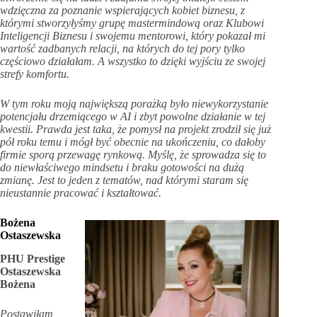
wdzięczna za poznanie wspierających kobiet biznesu, z
którymi stworzyłyśmy grupę mastermindową oraz Klubowi
Inteligencji Biznesu i swojemu mentorowi, który pokazał mi
wartość zadbanych relacji, na których do tej pory tylko
częściowo działałam. A wszystko to dzięki wyjściu ze swojej
strefy komfortu.
W tym roku moją największą porażką było niewykorzystanie
potencjału drzemiącego w AI i zbyt powolne działanie w tej
kwestii. Prawda jest taka, że pomysł na projekt zrodził się już
pół roku temu i mógł być obecnie na ukończeniu, co dałoby
firmie sporą przewagę rynkową. Myślę, że sprowadza się to
do niewłaściwego mindsetu i braku gotowości na dużą
zmianę. Jest to jeden z tematów, nad którymi staram się
nieustannie pracować i kształtować.
Bożena
Ostaszewska
PHU Prestige
Ostaszewska
Bożena
Postawiłam