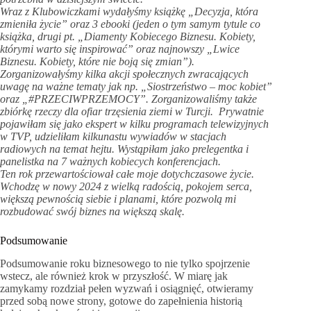
Wraz z Klubowiczkami wydałyśmy książkę „Decyzja, która
zmieniła życie” oraz 3 ebooki (jeden o tym samym tytule co
książka, drugi pt. „Diamenty Kobiecego Biznesu. Kobiety,
którymi warto się inspirować” oraz najnowszy „Lwice
Biznesu. Kobiety, które nie boją się zmian”).
Zorganizowałyśmy kilka akcji społecznych zwracających
uwagę na ważne tematy jak np. „Siostrzeństwo – moc kobiet”
oraz „#PRZECIWPRZEMOCY”. Zorganizowaliśmy także
zbiórkę rzeczy dla ofiar trzęsienia ziemi w Turcji. Prywatnie
pojawiłam się jako ekspert w kilku programach telewizyjnych
w TVP, udzieliłam kilkunastu wywiadów w stacjach
radiowych na temat hejtu. Wystąpiłam jako prelegentka i
panelistka na 7 ważnych kobiecych konferencjach.
Ten rok przewartościował całe moje dotychczasowe życie.
Wchodzę w nowy 2024 z wielką radością, pokojem serca,
większą pewnością siebie i planami, które pozwolą mi
rozbudować swój biznes na większą skalę.
Podsumowanie
Podsumowanie roku biznesowego to nie tylko spojrzenie
wstecz, ale również krok w przyszłość. W miarę jak
zamykamy rozdział pełen wyzwań i osiągnięć, otwieramy
przed sobą nowe strony, gotowe do zapełnienia historią