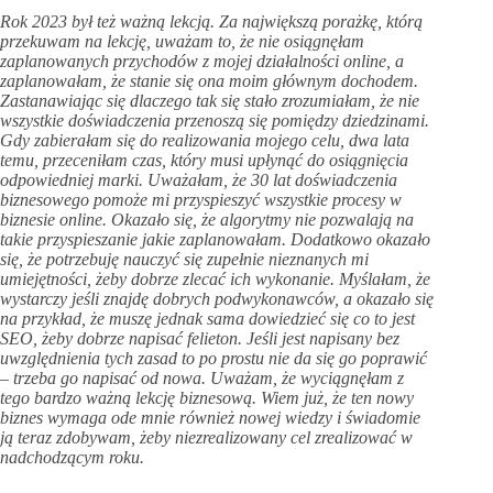
Rok 2023 był też ważną lekcją. Za największą porażkę, którą
przekuwam na lekcję, uważam to, że nie osiągnęłam
zaplanowanych przychodów z mojej działalności online, a
zaplanowałam, że stanie się ona moim głównym dochodem.
Zastanawiając się dlaczego tak się stało zrozumiałam, że nie
wszystkie doświadczenia przenoszą się pomiędzy dziedzinami.
Gdy zabierałam się do realizowania mojego celu, dwa lata
temu, przeceniłam czas, który musi upłynąć do osiągnięcia
odpowiedniej marki. Uważałam, że 30 lat doświadczenia
biznesowego pomoże mi przyspieszyć wszystkie procesy w
biznesie online. Okazało się, że algorytmy nie pozwalają na
takie przyspieszanie jakie zaplanowałam. Dodatkowo okazało
się, że potrzebuję nauczyć się zupełnie nieznanych mi
umiejętności, żeby dobrze zlecać ich wykonanie. Myślałam, że
wystarczy jeśli znajdę dobrych podwykonawców, a okazało się
na przykład, że muszę jednak sama dowiedzieć się co to jest
SEO, żeby dobrze napisać felieton. Jeśli jest napisany bez
uwzględnienia tych zasad to po prostu nie da się go poprawić
– trzeba go napisać od nowa. Uważam, że wyciągnęłam z
tego bardzo ważną lekcję biznesową. Wiem już, że ten nowy
biznes wymaga ode mnie również nowej wiedzy i świadomie
ją teraz zdobywam, żeby niezrealizowany cel zrealizować w
nadchodzącym roku.