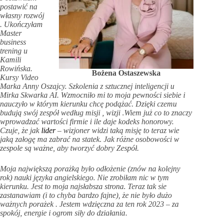
postawić na
własny rozwój
. Ukończyłam
Master
business
trening u
Kamili
Rowińska.
Bożena Ostaszewska
Kursy Video
Marka Anny Oszajcy. Szkolenia z sztucznej inteligencji u
Mirka Skwarka AI. Wzmocniło mi to moja pewności siebie i
nauczyło w którym kierunku chcę podążać. Dzięki czemu
budują swój zespół według misji , wizji .Wiem już co to znaczy
wprowadzać wartości firmie i ile daje kodeks honorowy.
Czuje, że jak
lider
– wizjoner widzi taką misję to teraz wie
jaką załogę ma zabrać na statek. Jak różne osobowości w
zespole są ważne, aby tworzyć dobry Zespół.
Moja największą porażką było odłożenie (znów na kolejny
rok) nauki języka angielskiego. Nie zrobiłam nic w tym
kierunku. Jest to moja najsłabsza strona. Teraz tak sie
zastanawiam (i to chyba bardzo fajne), że nie było dużo
ważnych porażek . Jestem wdzięczna za ten rok 2023 – za
spokój, energie i ogrom siły do działania
.