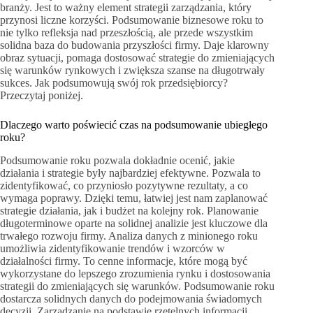
branży. Jest to ważny element strategii zarządzania, który
przynosi liczne korzyści. Podsumowanie biznesowe roku to
nie tylko refleksja nad przeszłością, ale przede wszystkim
solidna baza do budowania przyszłości firmy. Daje klarowny
obraz sytuacji, pomaga dostosować strategie do zmieniających
się warunków rynkowych i zwiększa szanse na długotrwały
sukces. Jak podsumowują swój rok przedsiębiorcy?
Przeczytaj poniżej.
Dlaczego warto poświecić czas na podsumowanie ubiegłego
roku?
Podsumowanie roku pozwala dokładnie ocenić, jakie
działania i strategie były najbardziej efektywne. Pozwala to
zidentyfikować, co przyniosło pozytywne rezultaty, a co
wymaga poprawy. Dzięki temu, łatwiej jest nam zaplanować
strategie działania, jak i budżet na kolejny rok. Planowanie
długoterminowe oparte na solidnej analizie jest kluczowe dla
trwałego rozwoju firmy. Analiza danych z minionego roku
umożliwia zidentyfikowanie trendów i wzorców w
działalności firmy. To cenne informacje, które mogą być
wykorzystane do lepszego zrozumienia rynku i dostosowania
strategii do zmieniających się warunków. Podsumowanie roku
dostarcza solidnych danych do podejmowania świadomych
decyzji. Zarządzanie na podstawie rzetelnych informacji