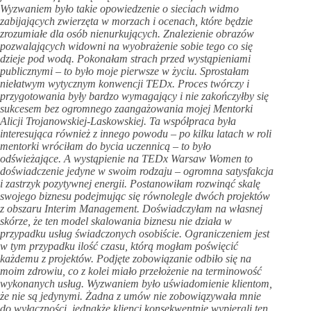
Wyzwaniem było takie opowiedzenie o sieciach widmo
zabijających zwierzęta w morzach i ocenach, które będzie
zrozumiałe dla osób nienurkujących. Znalezienie obrazów
pozwalających widowni na wyobrażenie sobie tego co się
dzieje pod wodą. Pokonałam strach przed wystąpieniami
publicznymi – to było moje pierwsze w życiu. Sprostałam
niełatwym wytycznym konwencji TEDx. Proces twórczy i
przygotowania były bardzo wymagający i nie zakończyłby się
sukcesem bez ogromnego zaangażowania mojej Mentorki
Alicji Trojanowskiej-Laskowskiej. Ta współpraca była
interesująca również z innego powodu – po kilku latach w roli
mentorki wróciłam do bycia uczennicą – to było
odświeżające. A wystąpienie na TEDx Warsaw Women to
doświadczenie jedyne w swoim rodzaju – ogromna satysfakcja
i zastrzyk pozytywnej energii. Postanowiłam rozwinąć skalę
swojego biznesu podejmując się równolegle dwóch projektów
z obszaru Interim Management. Doświadczyłam na własnej
skórze, że ten model skalowania biznesu nie działa w
przypadku usług świadczonych osobiście. Ograniczeniem jest
w tym przypadku ilość czasu, którą mogłam poświęcić
każdemu z projektów. Podjęte zobowiązanie odbiło się na
moim zdrowiu, co z kolei miało przełożenie na terminowość
wykonanych usług. Wyzwaniem było uświadomienie klientom,
że nie są jedynymi. Żadna z umów nie zobowiązywała mnie
do wyłączności, jednakże klienci konsekwentnie wypierali ten