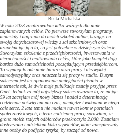
Beata Michalska
W roku 2023 zrealizowałam kilka ważnych dla mnie
zaplanowanych celów. Po pierwsze stworzyłam programy,
materiały i nagrania do moich szkoleń online, bazując na
swojej dotychczasowej wiedzy z sal szkoleniowych oraz
uzupełniając ją o to, co jest potrzebne w dzisiejszym świecie.
Stworzyłam szkolenia z przedsiębiorczości, inwestowania w
nieruchomości i realizowania celów, które jako komplet dają
bardzo dużo samodzielności początkującym przedsiębiorcom.
To wymagało ode mnie bardzo dużo pracy i niezwykłej
samodyscypliny oraz nauczenia się pracy w studio. Dużym
sukcesem jest też opanowanie umiejętności pisania w
internecie tak, że dwie moje publikacje zostały przyjęte przez
Onet. Jednak za mój największy sukces uważam to, że mając
59 lat zaczęłam mój nowy biznes i nadal z determinacją
codziennie poświęcam mu czas, pieniądze i wkładam w niego
całe serce. 2 lata temu nie miałam nawet kont w portalach
społecznościowych, a teraz codzienną pracą sprawiam, że
grono moich stałych odbiorców przekroczyło 2.000. Zostałam
dostrzeżona i udzieliłam kilka wywiadów, które zainspirowały
inne osoby do podjęcia ryzyka, by zacząć od nowa.