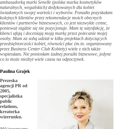
ambasadorką marki Senelle (polska marka kosmetyków
naturalnych, wegańskich) dedykowanych dla kobiet
świadomych swojej wartości i wyborów. Ponadto pozyskałam
kolejnych klientów przez rekomendacje moich obecnych
klientów i partnerów biznesowych, co jest niezwykle cenne,
ponieważ nigdzie si
ę
nie pozycjonuje. Mam tę satysfakcję, że
klienci ufają i doceniają moją markę przez polecanie mojej
osoby. Mam za sobą udział w kilku projektach dotyczących
przedsiębiorczości kobiet, równości płac (m.in. organizowany
przez Business Center Club Kobiety)
wiele z nich także
wspierałam.
Nie poniosłam żadnej porażki biznesowe, jedyne
co to może niezbyt wiele czasu na odpoczynek.
Paulina Grajek
Prezeska
agencji PR od
2005,
specjalistka
public
relations,
kreatorka
wizerunku.
Mój tegoroczny