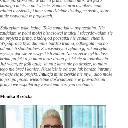
sobie już pozwolić. W końcu praca zdalna możliwa jest z
każdego miejsca na świecie. Zamiast pracowników mam
zdalną asystentkę i inne samodzielnie działające osoby, które
mnie wspierają w projektach.
Zaliczyłam tylko jedną. Taką samą jak w poprzednim. Nie
zaufałam w pełni mojej biznesowej intuicji i zdecydowałam się
na projekt z firmą, z którą od początku nie czułam chemii.
Współpraca była dla mnie bardzo trudna, odbiegała mocno
od moich standardów. Z zaciśniętymi zębami ją zakończyłam
wywiązując się ze wszystkich zadań. Na szczęcie był to dość
krótki projekt a ja mam teraz drugą już lekcję do odrobienia.
Już wiem, że jeśli czuję, że mi z kimś nie po drodze, to mam
tego nie brać i koniec. Niezależnie od tego jak bardzo intratny
wydaje się to projekt.
Intuicja
mnie zwykle nie myli, albo może
to jest po prostu wieloletnie doświadczenie w prowadzeniu
firmy i we współpracy z wieloma różnymi osobami.
Monika Brzózka