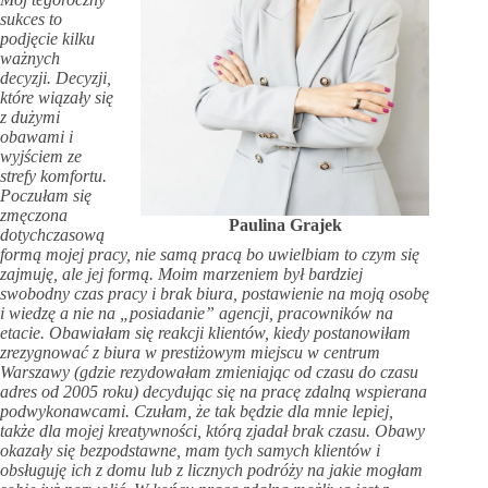
sukces to
podjęcie kilku
ważnych
decyzji. Decyzji,
które wiązały się
z dużymi
obawami i
wyjściem ze
strefy komfortu.
Poczułam się
zmęczona
Paulina Grajek
dotychczasową
formą mojej pracy, nie samą pracą bo uwielbiam to czym się
zajmuję, ale jej formą. Moim marzeniem był bardziej
swobodny czas pracy i brak biura, postawienie na moją osobę
i wiedzę a nie na „posiadanie” agencji, pracowników na
etacie. Obawiałam się reakcji klientów, kiedy postanowiłam
zrezygnować z biura w prestiżowym miejscu w centrum
Warszawy (gdzie rezydowałam zmieniając od czasu do czasu
adres od 2005 roku) decydując się na pracę zdalną wspierana
podwykonawcami. Czułam, że tak będzie dla mnie lepiej,
także dla mojej kreatywności, którą zjadał brak czasu. Obawy
okazały się bezpodstawne, mam tych samych klientów i
obsługuję ich z domu lub z licznych podróży na jakie mogłam