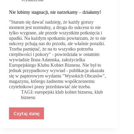
Nie lubimy stagnacji, nie narzekamy – działamy!
"Staram się dawać nadzieję, że każdy gorszy
moment jest normalny, a droga do sukcesu to nie
tylko wygrane, ale przede wszystkim potknięcia i
upadki. Na każdym spotkaniu powtarzam, że to nie
sukcesy pchają nas do przodu, ale właśnie porażki.
Trzeba pamiętać, że na to wszystko potrzeba
cierpliwości i pokory" - powiedziała w ostatnim
wywiadzie Ilona Adamska, założycielka
Europejskiego Klubu Kobiet Biznesu. Nie był to
jednak przypadkowy wywiad - publikacja ukazała
się w papierowym wydaniu "Wysokich Obcasów",
magazynu, którego żadnemu współczesnemu
czytelnikowi prasy przedstawiać nie trzeba.
TAGI:
europejski klub kobiet biznesu
,
klub
biznesu
Czytaj dalej
Nie
lubimy
stagnacji,
nie