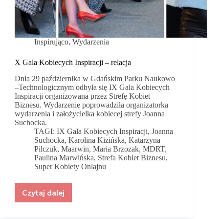
Inspirująco
,
Wydarzenia
X Gala Kobiecych Inspiracji – relacja
Dnia 29 października w Gdańskim Parku Naukowo
–Technologicznym odbyła się IX Gala Kobiecych
Inspiracji organizowana przez Strefę Kobiet
Biznesu. Wydarzenie poprowadziła organizatorka
wydarzenia i założycielka kobiecej strefy Joanna
Suchocka.
TAGI:
IX Gala Kobiecych Inspiracji
,
Joanna
Suchocka
,
Karolina Kizińska
,
Katarzyna
Pilczuk
,
Maarwin
,
Maria Brzozak
,
MDRT
,
Paulina Marwińska
,
Strefa Kobiet Biznesu
,
Super Kobiety Onlajnu
Czytaj dalej
X
Gala
Kobiecych