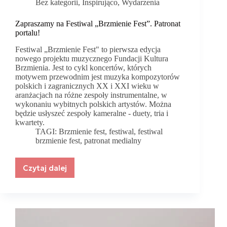
Bez kategorii
,
Inspirująco
,
Wydarzenia
Zapraszamy na Festiwal „Brzmienie Fest”. Patronat
portalu!
Festiwal „Brzmienie Fest" to pierwsza edycja
nowego projektu muzycznego Fundacji Kultura
Brzmienia. Jest to cykl koncertów, których
motywem przewodnim jest muzyka kompozytorów
polskich i zagranicznych XX i XXI wieku w
aranżacjach na różne zespoły instrumentalne, w
wykonaniu wybitnych polskich artystów. Można
będzie usłyszeć zespoły kameralne - duety, tria i
kwartety.
TAGI:
Brzmienie fest
,
festiwal
,
festiwal
brzmienie fest
,
patronat medialny
Czytaj dalej
Zapraszamy
na
Festiwal
„Brzmienie
Fest”.
Patronat