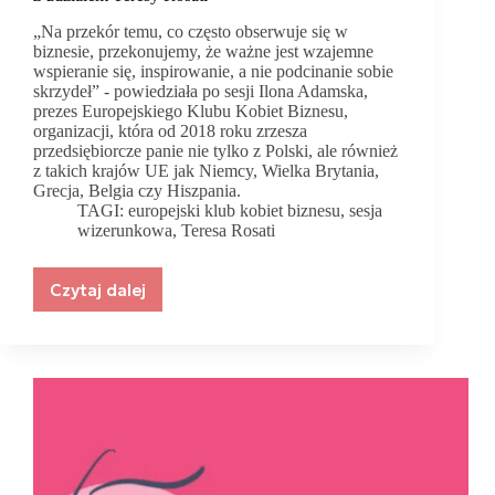
„Na przekór temu, co często obserwuje się w
biznesie, przekonujemy, że ważne jest wzajemne
wspieranie się, inspirowanie, a nie podcinanie sobie
skrzydeł” - powiedziała po sesji Ilona Adamska,
prezes Europejskiego Klubu Kobiet Biznesu,
organizacji, która od 2018 roku zrzesza
przedsiębiorcze panie nie tylko z Polski, ale również
z takich krajów UE jak Niemcy, Wielka Brytania,
Grecja, Belgia czy Hiszpania.
TAGI:
europejski klub kobiet biznesu
,
sesja
wizerunkowa
,
Teresa Rosati
Czytaj dalej
Razem
możemy
więcej!
Ekskluzywna
kampania
wizerunkowa
Europejskiego
Klubu
Kobiet
Biznesu