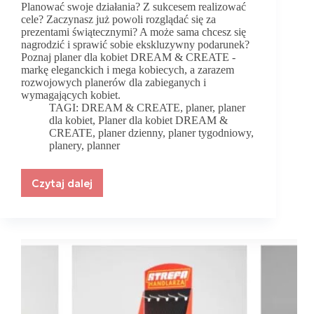
Planować swoje działania? Z sukcesem realizować
cele? Zaczynasz już powoli rozglądać się za
prezentami świątecznymi? A może sama chcesz się
nagrodzić i sprawić sobie ekskluzywny podarunek?
Poznaj planer dla kobiet DREAM & CREATE -
markę eleganckich i mega kobiecych, a zarazem
rozwojowych planerów dla zabieganych i
wymagających kobiet.
TAGI:
DREAM & CREATE
,
planer
,
planer
dla kobiet
,
Planer dla kobiet DREAM &
CREATE
,
planer dzienny
,
planer tygodniowy
,
planery
,
planner
Czytaj dalej
Planer
dla
kobiet
DREAM
&
CREATE.
Elegancki
i
nastawiony
na