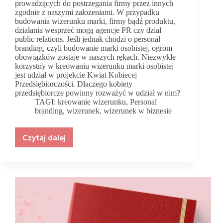
prowadzących do postrzegania firmy przez innych
zgodnie z naszymi założeniami. W przypadku
budowania wizerunku marki, firmy bądź produktu,
działania wesprzeć mogą agencje PR czy dział
public relations. Jeśli jednak chodzi o personal
branding, czyli budowanie marki osobistej, ogrom
obowiązków zostaje w naszych rękach. Niezwykle
korzystny w kreowaniu wizerunku marki osobistej
jest udział w projekcie Kwiat Kobiecej
Przedsiębiorczości. Dlaczego kobiety
przedsiębiorcze powinny rozważyć w udział w nim?
TAGI:
kreowanie wizerunku
,
Personal
branding
,
wizerunek
,
wizerunek w biznesie
Czytaj dalej
Kwiat
Kobiecej
Przedsiębiorczości
–
dołącz
do
programu!