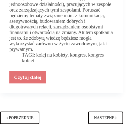
jednoosobowe działalności), pracujących w zespole
oraz zarządzających tymi zespołami. Poruszać
będziemy tematy związane m.in. z komunikacją,
asertywnością, budowaniem dobrych i
długotrwałych relacji, zarządzaniem osobistymi
finansami i otwartością na zmiany. Atutem spotkania
jest to, że zdobytą wiedzę będziesz mogła
wykorzystać zarówno w życiu zawodowym, jak i
prywatnym.
TAGI:
kolej na kobiety
,
kongres
,
kongres
kobiet
Czytaj dalej
Kongres
Kolej
na
Kobiety
w
Łodzi
–
POPRZEDNIE
NASTĘPNE
Zapraszamy!