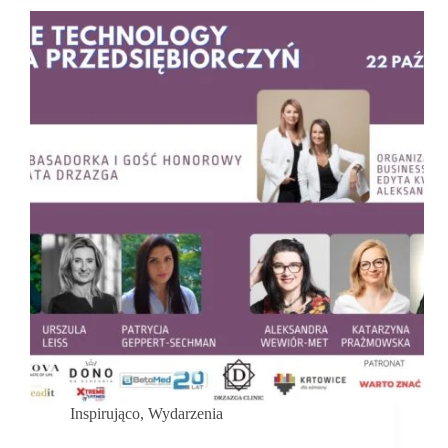
narzekamy
–
działamy!
Inspirująco
,
Wydarzenia