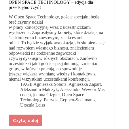
OPEN SPACE TECHNOLOGY – edycja dla
przedsiębiorczyń!
W Open Space Technology, goście specjalni będą
brać czynny udział
w pracy koncepcyjnej wraz z uczestniczkami
wydarzenia. Zaprosiłyśmy kobiety, które działają na
śląskim rynku biznesowym, z sukcesami
od lat. To będzie wyjątkowa okazja, do skupienia się
nad rozwojem własnego biznesu, znalezieniem
odpowiedzi na codzienne zagwozdki
i żywej dyskusji w różnych obszarach. Zarówno
uczestniczki jak i goście specjalni mogą zmieniać
grupy, w których pracują, co spowoduje
jeszcze większą wymianę wiedzy i kontaktów z
niemal wszystkimi uczestnikami konferencji.
TAGI:
Agnieszka Sobota
,
Agnieszka Zapart
,
Aleksandra Malczyk
,
Aleksandra Wewiór-Me
,
coach
,
joanna Gizgier
,
Open Space
Technology
,
Patrycja Geppert-Sechman -
,
Urszula Leiss
Czytaj dalej
OPEN
SPACE